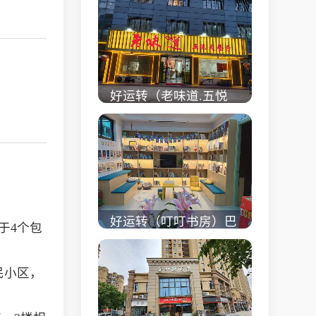
校对面旺铺出租
立即查看 +
好运转（老味道.五悦
天餐厅）做了近4年的
餐饮店转让、主要房租
低
立即查看 +
好运转（叮叮书房）巴
于4个包
黎都市附近实验小学旁
200㎡培训班带生源转
民小区，
让
立即查看 +