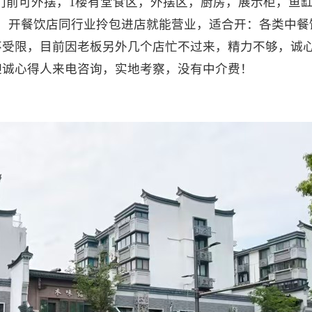
店铺门前可外摆，1楼有堂食区，外摆区，厨房，展示柜，鱼缸
，开餐饮店同行业拎包进店就能营业，适合开：各类中餐
不受限，目前因老板另外几个店忙不过来，精力不够，诚
迎诚心得人来电咨询，实地考察，没有中介费！