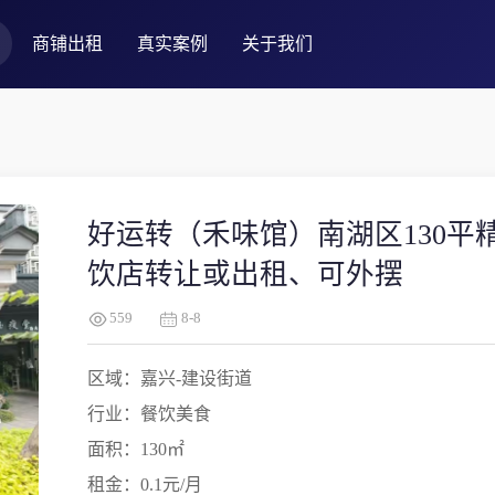
商铺出租
真实案例
关于我们
好运转（禾味馆）南湖区130平
饮店转让或出租、可外摆
559
8-8
区域：嘉兴-建设街道
行业：餐饮美食
面积：130㎡
租金：0.1元/月