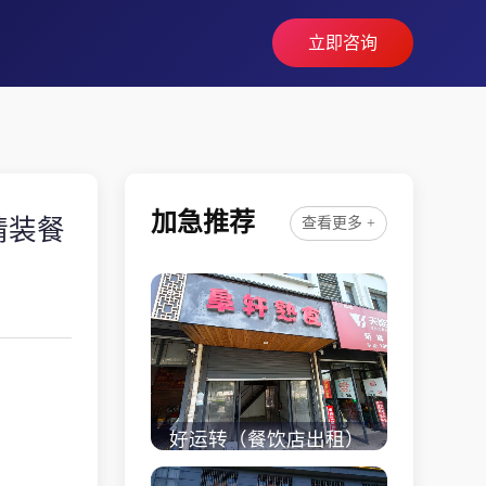
立即咨询
加急推荐
精装餐
查看更多 +
好运转（餐饮店出租）
桐乡市濮院小区门口学