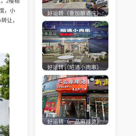
，2楼相
馆，小
好运转（壹加酿酒庄）
心转让，
秀洲区商业街正拐角
260㎡酒庄、空店铺转
让
立即查看 +
好运转（昭通小肉串）
商业街60平烧烤店转
让、可外摆、 房租2.2
万/年
立即查看 +
好运转（一品麻辣烫）
濮院齐宏路联越路十字