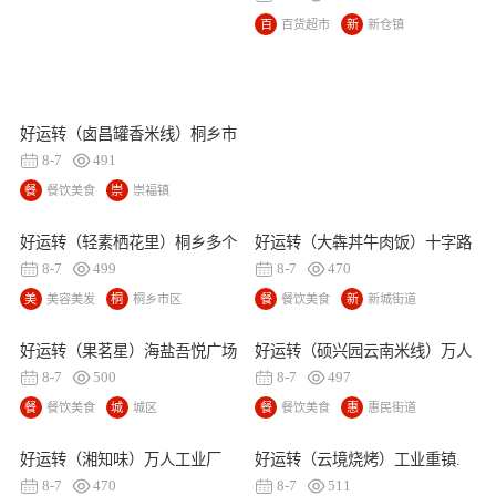
百
百货超市
新
新仓镇
货
仓
超
镇
市
好运转（卤昌罐香米线）桐乡市
崇福房租1333小吃店转让
8-7
491
餐
餐饮美食
崇
崇福镇
饮
福
美
镇
好运转（轻素栖花里）桐乡多个
好运转（大犇丼牛肉饭）十字路
食
小区60㎡美容店、带客整体打包
口拐角小吃店转让
8-7
499
8-7
470
一起转让
美
美容美发
桐
桐乡市区
餐
餐饮美食
新
新城街道
容
乡
饮
城
美
市
美
街
好运转（果茗星）海盐吾悦广场
好运转（硕兴园云南米线）万人
发
区
食
道
房租1916每月奶茶店转让
工业厂区附近城中村餐饮主街43
8-7
500
8-7
497
平米线店转让
餐
餐饮美食
城
城区
餐
餐饮美食
惠
惠民街道
饮
区
饮
民
美
美
街
好运转（湘知味）万人工业厂
好运转（云境烧烤）工业重镇.
食
食
道
区、城中村开放式小区、180平
凯旋路主街纯一层110㎡烧烤店
8-7
470
8-7
511