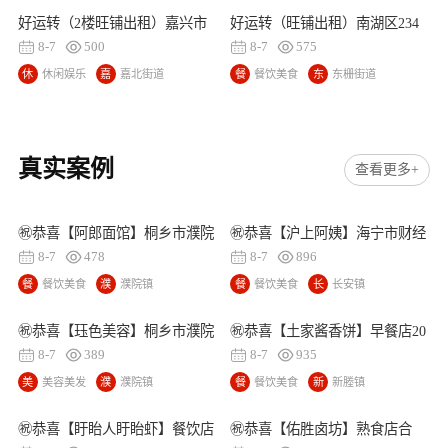
街
美
街
好运转（2楼旺铺出租）嘉兴市
好运转（旺铺出租）南湖区234
道
食
道
中心2楼旺铺出租
平上下两层旺铺出租
8-7
500
8-7
575
休
休闲娱乐
嘉
嘉北街道
餐
餐饮美食
东
东栅街道
闲
北
饮
栅
娱
街
美
街
乐
道
食
道
真实案例
查看更多+
㊗️恭喜【阿郎面馆】桐乡市濮院
㊗️恭喜【沪上阿姨】海宁市财经
建园路空店成功转出，祝老板顺
大学对面奶茶店成功转出11万，
8-7
478
8-7
896
风顺水、四季发财！㊗️
祝老板顺风顺水、四季发财！㊗️
餐
餐饮美食
濮
濮院镇
餐
餐饮美食
长
长安镇
饮
院
饮
安
美
镇
美
镇
㊗️恭喜【珏色美容】桐乡市濮院
㊗️恭喜【土家酱香饼】早餐店20
食
食
恒旺路美容店成功转出，祝老板
天合作、成功转出，祝老板顺风
8-7
389
8-7
935
娘顺风顺水、四季发财！㊗️
顺水、四季发财！㊗️
美
美容美发
濮
濮院镇
餐
餐饮美食
新
新塍镇
容
院
饮
塍
美
镇
美
镇
㊗️恭喜【盱眙人盱眙虾】餐饮店
㊗️恭喜【佑胜卤坊】熟食店合
发
食