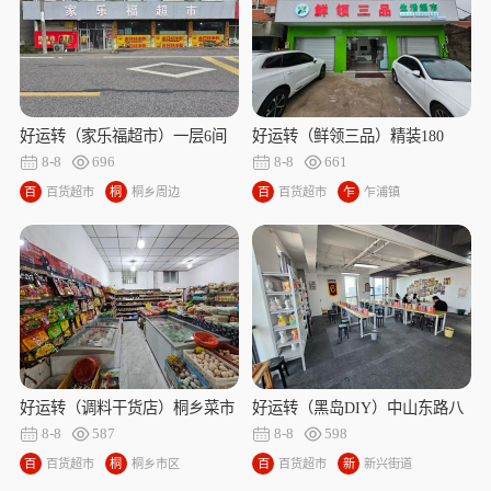
好运转（家乐福超市）一层6间
好运转（鲜领三品）精装180
门面160㎡纯超转让、十多年老
㎡、可转让、可出租、可合作、
8-8
696
8-8
661
店、房租100/天
可做餐饮、房租100/天
百
百货超市
桐
桐乡周边
百
百货超市
乍
乍浦镇
货
乡
货
浦
超
周
超
镇
市
边
市
好运转（调料干货店）桐乡菜市
好运转（黑岛DIY）中山东路八
场内经营多年的调料干货店转让
佰伴旁手工DIY制作店转让
8-8
587
8-8
598
百
百货超市
桐
桐乡市区
百
百货超市
新
新兴街道
货
乡
货
兴