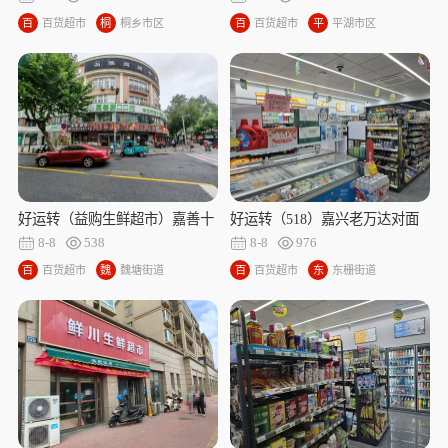
百
百货超市
桐
桐乡市区
百
百货超市
平
平湖市区
货
乡
货
湖
超
市
超
市
市
区
市
区
好运转（益购生鲜超市）嘉善十
好运转（518）嘉兴老万达对面
字路口300平方、日营收8000+六
24小时便利店转让
8-8
538
8-8
976
年生鲜超市转让
百
百货超市
魏
魏塘街道
百
百货超市
东
东栅街道
货
塘
货
栅
超
街
超
街
市
道
市
道