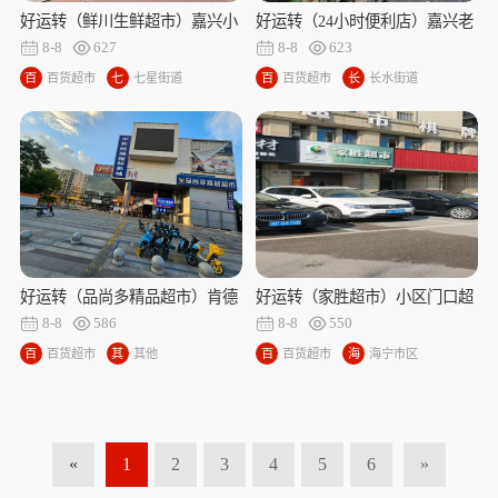
好运转（鲜川生鲜超市）嘉兴小
好运转（24小时便利店）嘉兴老
区门口唯独生鲜店转让
万达对面24小时便利店转让
8-8
627
8-8
623
百
百货超市
七
七星街道
百
百货超市
长
长水街道
货
星
货
水
超
街
超
街
市
道
市
道
好运转（品尚多精品超市）肯德
好运转（家胜超市）小区门口超
基隔壁超市转让、日常营收3万+
市转让，年租40000
8-8
586
8-8
550
百
百货超市
其
其他
百
百货超市
海
海宁市区
货
他
货
宁
超
超
市
市
市
区
«
1
2
3
4
5
6
»