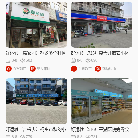
超
市
超
街
市
区
市
道
好运转（嘉家团）桐乡多个社区
好运转（725）嘉善开放式小区
旁旺铺空店转让
品牌便利店转让
8-8
603
8-8
690
百
百货超市
桐
桐乡市区
百
百货超市
魏
魏塘街道
货
乡
货
塘
超
市
超
街
市
区
市
道
好运转（吉盛多）桐乡市秋韵小
好运转（516）平湖医院旁零食
区打底营业额8000+超市转让
店转让
8-8
779
8-8
731