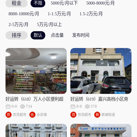
租金
不限
5000元/月以下
5000-8000元/月
8000-10000元/月
1-1.5万元/月
1.5-2万元/月
2-5万元/月
5万元/月以上
排序
默认
点击量
发布时间
好运转（618）万人小区便利超
好运转（619）嘉兴高档小区旁
市转让
旺铺转让
8-8
734
8-8
578
百
百货超市
长
长安镇
百
百货超市
新
新城街道
货
安
货
城
超
镇
超
街
市
市
道