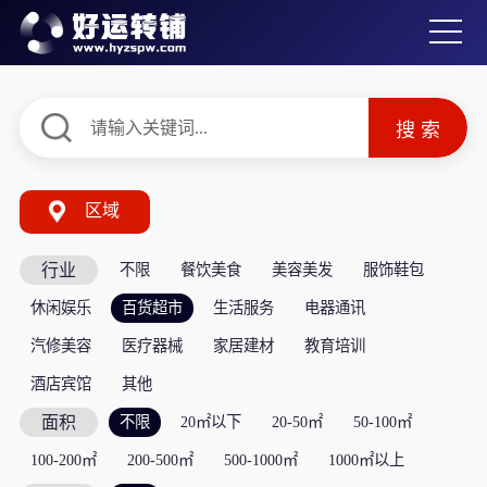
区域
行业
不限
餐饮美食
美容美发
服饰鞋包
休闲娱乐
百货超市
生活服务
电器通讯
汽修美容
医疗器械
家居建材
教育培训
酒店宾馆
其他
面积
不限
20㎡以下
20-50㎡
50-100㎡
100-200㎡
200-500㎡
500-1000㎡
1000㎡以上