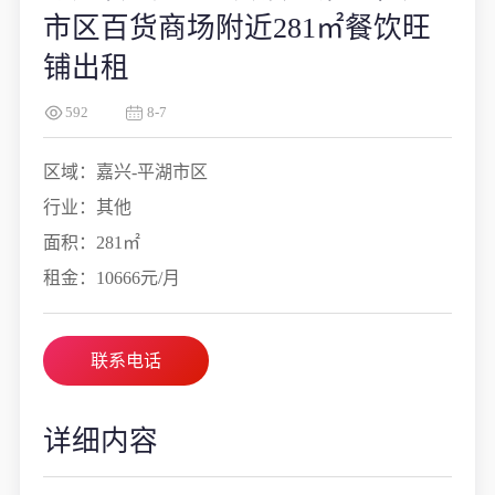
市区百货商场附近281㎡餐饮旺
铺出租
592
8-7
区域：嘉兴-平湖市区
行业：其他
面积：281㎡
租金：10666元/月
联系电话
详细内容