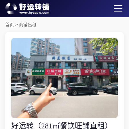
首页
>
商铺出租
好运转（281㎡餐饮旺铺直租）