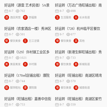
美
市
超
街
好运转（源壹.艺术民宿）5A景
好运转（万达广场旺铺出租）南
食
区
市
道
区附近16间客房 民宿出租 、1
湖区秋江花苑小区门口旺铺出租
8-7
702
8-7
698
楼是餐厅+后花园
酒
酒店宾馆
崇
崇福镇
生
生活服务
长
长水街道
店
福
活
水
宾
镇
服
街
好运转（农家酒店一楼）秀洲区
好运转（728）杭州临平区餐饮
馆
务
道
喇叭口纯一层150平旺铺出租
店出租带设备装修
8-7
591
8-7
677
餐
餐饮美食
王
王江泾镇
餐
餐饮美食
其
其他
饮
江
饮
他
美
泾
美
好运转（529）许村镇工业区多
好运转（新港生鲜旺铺出租）秀
食
镇
食
旺铺出租没有任何限制
州区中关村十字路口四间门面旺
8-7
1021
8-7
733
铺出租
美
美容美发
许
许村镇
餐
餐饮美食
新
新城街道
容
村
饮
城
美
镇
美
街
好运转（170㎡店铺出租）濮院
好运转（旺铺出租）南湖区晴湾
发
食
道
毛衫工业重镇、毛衫展厅出租
佳苑文博路楼下40平方楼上
8-7
744
8-7
570
206.95平方、可分租
服
服饰鞋包
濮
濮院镇
餐
餐饮美食
城
城南街道
饰
院
饮
南
鞋
镇
美
街
好运转（旺铺出租）嘉善中信街
好运转（旺铺出租）南湖区紫竹
包
食
道
空店出租可做小吃
路35平旺铺出租
8-7
753
8-7
559