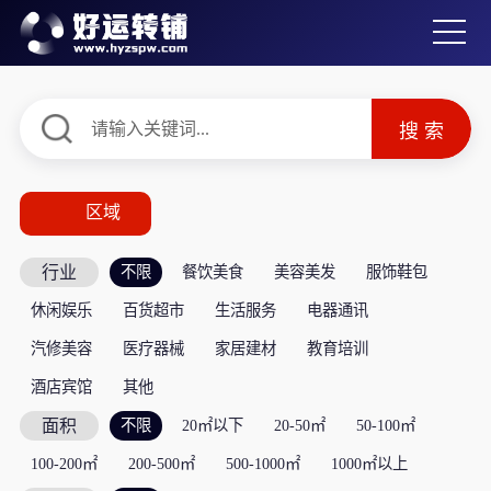
区域
行业
不限
餐饮美食
美容美发
服饰鞋包
休闲娱乐
百货超市
生活服务
电器通讯
汽修美容
医疗器械
家居建材
教育培训
酒店宾馆
其他
面积
不限
20㎡以下
20-50㎡
50-100㎡
100-200㎡
200-500㎡
500-1000㎡
1000㎡以上