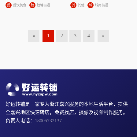
餐
餐饮美食
魏
魏塘街道
其
其他
城
城南街道
饮
塘
他
南
美
街
街
食
道
道
«
1
2
3
4
»
好运转铺是一家专为浙江嘉兴服务的本地生活平台，提供
全嘉兴地区快速转店，免费找店，摄像及视频制作服务。
负责人电话：
18005732137