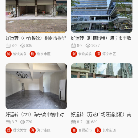
好运转（小竹餐饮）桐乡市振华
好运转（旺铺出租）海宁市丰收
小区主街餐旺铺出租
西路（总部大厦对面）河滨汇临
8-7
636
8-7
1087
街商铺出租
餐
餐饮美食
桐
桐乡市区
餐
餐饮美食
海
海宁市区
饮
乡
饮
宁
美
市
美
市
食
区
食
区
好运转（721）海宁高中初中对
好运转（万达广场旺铺出租）南
面多个精装修旺铺出租
湖区秋江花苑小区门口旺铺出租
8-7
720
8-7
689
餐
餐饮美食
海
海宁市区
百
百货超市
长
长水街道
饮
宁
货
水