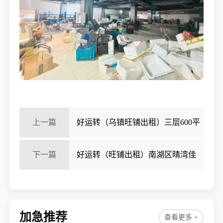
上一篇
好运转（乌镇旺铺出租）三层600平
旺铺出租、可分租不限行业
下一篇
好运转（旺铺出租）南湖区晴湾佳
苑文博路楼下40平方楼上206.95平方、可分租
加急推荐
查看更多 +