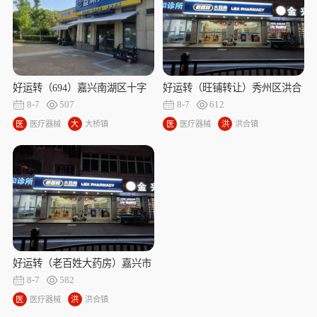
好运转（694）嘉兴南湖区十字
好运转（旺铺转让）秀州区洪合
路口拐角旺铺转让
镇商业一条街旺铺转让
8-7
507
8-7
612
医
医疗器械
大
大桥镇
医
医疗器械
洪
洪合镇
疗
桥
疗
合
器
镇
器
镇
械
械
好运转（老百姓大药房）嘉兴市
秀州区洪合镇洪运路商业一条街
8-7
582
药店整体转让
医
医疗器械
洪
洪合镇
疗
合