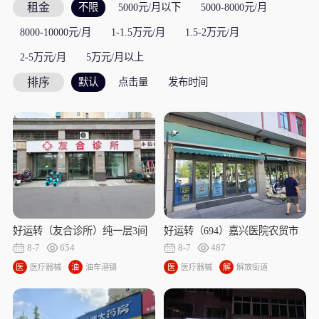
租金
不限
5000元/月以下
5000-8000元/月
8000-10000元/月
1-1.5万元/月
1.5-2万元/月
2-5万元/月
5万元/月以上
排序
默认
点击量
发布时间
好运转（友合诊所）纯一层3间
好运转（694）嘉兴医院农贸市
246㎡诊所转让、可空店转让
场旁旺铺转让可餐饮
8-7
654
8-7
487
医
医疗器械
油
油车港镇
医
医疗器械
解
解放街道
疗
车
疗
放
器
港
器
街
械
镇
械
道