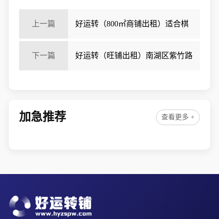
上一篇
好运转（800㎡商铺出租）适合棋
牌、足浴店、台球厅、电竞网咖、培训机构，等
下一篇
好运转（旺铺出租）南湖区紫竹路
35平旺铺出租
加急推荐
查看更多 +