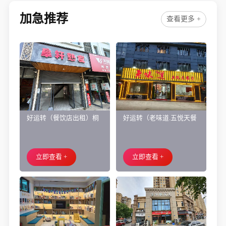
加急推荐
查看更多 +
好运转（餐饮店出租）桐
好运转（老味道.五悦天餐
乡市濮院小区门口学校对
厅）做了近4年的餐饮店转
面旺铺出租
让、主要房租低
立即查看 +
立即查看 +