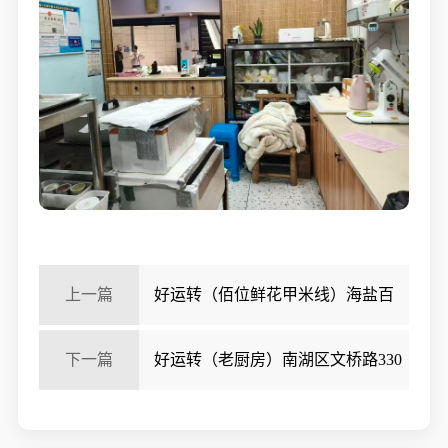
上一篇
好运转（佰位鲜花甲米线）海盐百
步大型酒店旁小吃店转让
下一篇
好运转（老厨房）南湖区文桥路330
㎡20年老店三间门面上下两层，餐饮店转让、