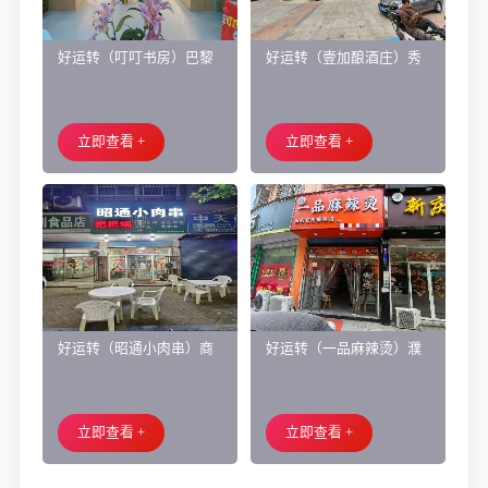
好运转（叮叮书房）巴黎
好运转（壹加酿酒庄）秀
都市附近实验小学旁200㎡
洲区商业街正拐角260㎡酒
培训班带生源转让
庄、空店铺转让
立即查看 +
立即查看 +
好运转（昭通小肉串）商
好运转（一品麻辣烫）濮
业街60平烧烤店转让、可
院齐宏路联越路十字路口
外摆、 房租2.2万/年
小吃店转让
立即查看 +
立即查看 +