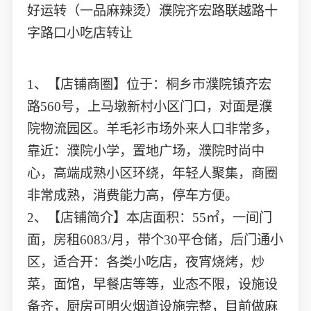
好运转（一品麻辣烫）濮院齐宏路联越路十
字路口小吃店转让
1、【店铺商圈】位于：桐乡市濮院镇齐宏
路560号，上马墩新村小区门口，对面是濮
院物流园区。羊毛衫市场外来人口非常多，
靠近：濮院小学，置地广场，濮院时尚中
心，高端成熟小区环绕，年轻人聚集，商圈
非常成熟，消费能力高，停车方便。
2、【店铺简介】本店面积：55㎡，一间门
面，房租6083/月，带个30平仓储，后门通小
区，适合开：各类小吃店，夜宵烧烤，炒
菜，面馆，早餐店等等，业态不限，设施设
备齐，厨房可明火烟道设施完整，目前做麻