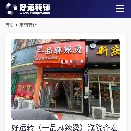
首页
>
商铺转让
好运转（一品麻辣烫）濮院齐宏