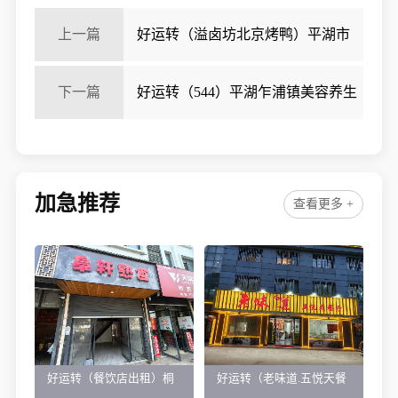
上一篇
好运转（溢卤坊北京烤鸭）平湖市
乍浦农贸市场熟食店转让
下一篇
好运转（544）平湖乍浦镇美容养生
店旺铺转让
加急推荐
查看更多 +
好运转（餐饮店出租）桐
好运转（老味道.五悦天餐