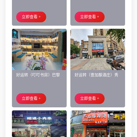
乡市濮院小区门口学校对
厅）做了近4年的餐饮店转
面旺铺出租
让、主要房租低
立即查看 +
立即查看 +
好运转（叮叮书房）巴黎
好运转（壹加酿酒庄）秀
都市附近实验小学旁200㎡
洲区商业街正拐角260㎡酒
培训班带生源转让
庄、空店铺转让
立即查看 +
立即查看 +