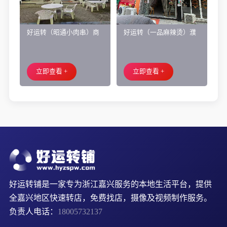
好运转（昭通小肉串）商
好运转（一品麻辣烫）濮
业街60平烧烤店转让、可
院齐宏路联越路十字路口
外摆、 房租2.2万/年
小吃店转让
立即查看 +
立即查看 +
好运转铺是一家专为浙江嘉兴服务的本地生活平台，提供
全嘉兴地区快速转店，免费找店，摄像及视频制作服务。
负责人电话：
18005732137