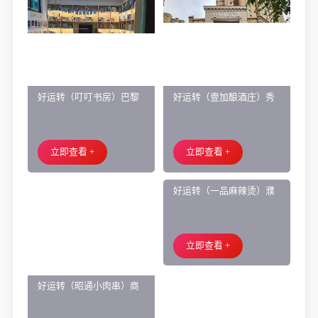
好运转（叮叮书房）巴黎
好运转（壹加酿酒庄）秀
都市附近实验小学旁200㎡
洲区商业街正拐角260㎡酒
培训班带生源转让
庄、空店铺转让
立即查看 +
立即查看 +
好运转（一品麻辣烫）濮
院齐宏路联越路十字路口
小吃店转让
立即查看 +
好运转（昭通小肉串）商
业街60平烧烤店转让、可