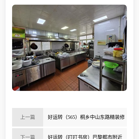
上一篇
好运转（565）桐乡中山东路精装修
美容店5万急转
下一篇
好运转（叮叮书房）巴黎都市附近