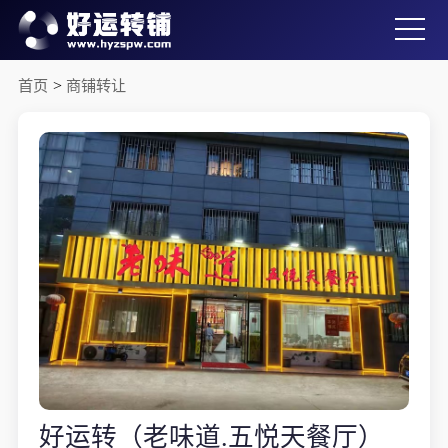
首页
>
商铺转让
好运转（老味道.五悦天餐厅）