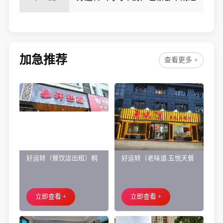
实验小学旁200㎡培训班带生源转让
加急推荐
查看更多 +
好运转（餐饮店出租）桐
好运转（老味道.五悦天餐
乡市濮院小区门口学校对
厅）做了近4年的餐饮店转
面旺铺出租
让、主要房租低
立即查看 +
立即查看 +