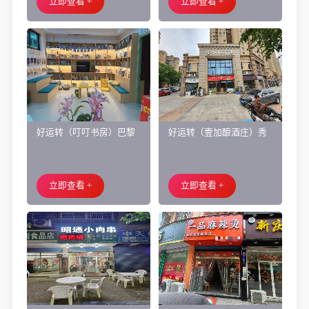
立即查看 +
立即查看 +
好运转（叮叮书房）巴黎
好运转（壹加酿酒庄）秀
都市附近实验小学旁200㎡
洲区商业街正拐角260㎡酒
培训班带生源转让
庄、空店铺转让
立即查看 +
立即查看 +