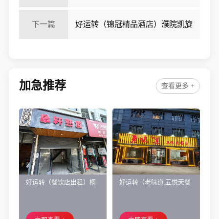
写字楼对面小吃店转让
下一篇
好运转（锦冠精品酒店）濮院凯旋
路4500平酒店公寓转让
加急推荐
查看更多 +
好运转（餐饮店出租）桐
好运转（老味道.五悦天餐
乡市濮院小区门口学校对
厅）做了近4年的餐饮店转
面旺铺出租
让、主要房租低