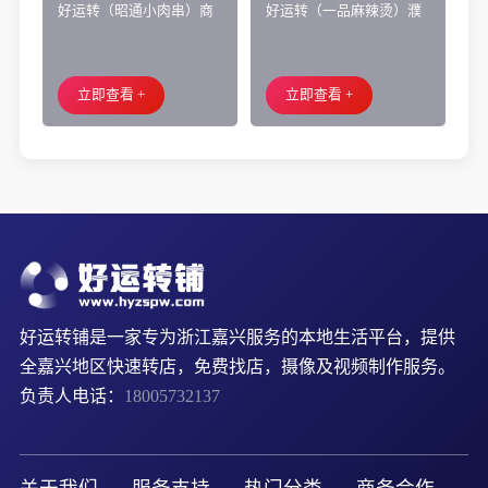
好运转（昭通小肉串）商
好运转（一品麻辣烫）濮
业街60平烧烤店转让、可
院齐宏路联越路十字路口
外摆、 房租2.2万/年
小吃店转让
立即查看 +
立即查看 +
好运转铺是一家专为浙江嘉兴服务的本地生活平台，提供
全嘉兴地区快速转店，免费找店，摄像及视频制作服务。
负责人电话：
18005732137