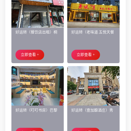
好运转（餐饮店出租）桐
好运转（老味道.五悦天餐
乡市濮院小区门口学校对
厅）做了近4年的餐饮店转
面旺铺出租
让、主要房租低
立即查看 +
立即查看 +
好运转（叮叮书房）巴黎
好运转（壹加酿酒庄）秀
都市附近实验小学旁200㎡
洲区商业街正拐角260㎡酒
培训班带生源转让
庄、空店铺转让