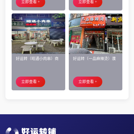
立即查看 +
立即查看 +
好运转（昭通小肉串）商
好运转（一品麻辣烫）濮
业街60平烧烤店转让、可
院齐宏路联越路十字路口
外摆、 房租2.2万/年
小吃店转让
立即查看 +
立即查看 +