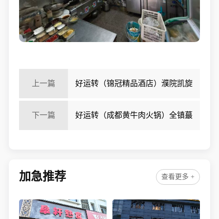
上一篇
好运转（锦冠精品酒店）濮院凯旋
路4500平酒店公寓转让
下一篇
好运转（成都黄牛肉火锅）全镇蕞
佳、牛肉火锅餐饮店转让、9年老店
加急推荐
查看更多 +