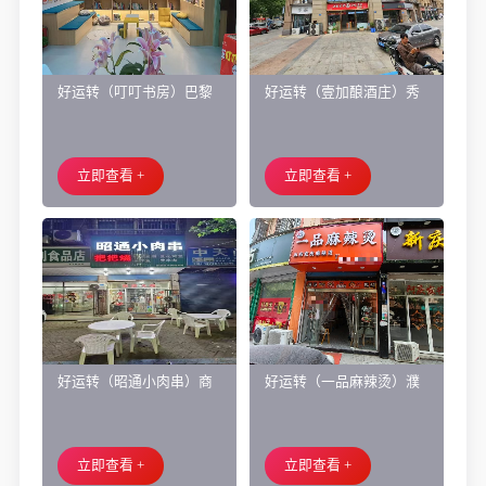
好运转（叮叮书房）巴黎
好运转（壹加酿酒庄）秀
都市附近实验小学旁200㎡
洲区商业街正拐角260㎡酒
培训班带生源转让
庄、空店铺转让
立即查看 +
立即查看 +
好运转（昭通小肉串）商
好运转（一品麻辣烫）濮
业街60平烧烤店转让、可
院齐宏路联越路十字路口
外摆、 房租2.2万/年
小吃店转让
立即查看 +
立即查看 +