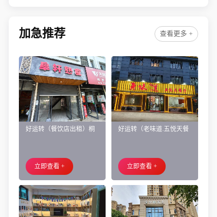
旁、万人小区烧烤店转让
加急推荐
查看更多 +
好运转（餐饮店出租）桐
好运转（老味道.五悦天餐
乡市濮院小区门口学校对
厅）做了近4年的餐饮店转
面旺铺出租
让、主要房租低
立即查看 +
立即查看 +