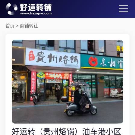
首页
>
商铺转让
好运转（贵州烙锅）油车港小区