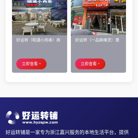
好运转（昭通小肉串）商
好运转（一品麻辣烫）濮
业街60平烧烤店转让、可
院齐宏路联越路十字路口
外摆、 房租2.2万/年
小吃店转让
立即查看 +
立即查看 +
好运转铺是一家专为浙江嘉兴服务的本地生活平台，提供