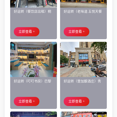
好运转（餐饮店出租）桐
好运转（老味道.五悦天餐
乡市濮院小区门口学校对
厅）做了近4年的餐饮店转
面旺铺出租
让、主要房租低
立即查看 +
立即查看 +
好运转（叮叮书房）巴黎
好运转（壹加酿酒庄）秀
都市附近实验小学旁200㎡
洲区商业街正拐角260㎡酒
培训班带生源转让
庄、空店铺转让
立即查看 +
立即查看 +