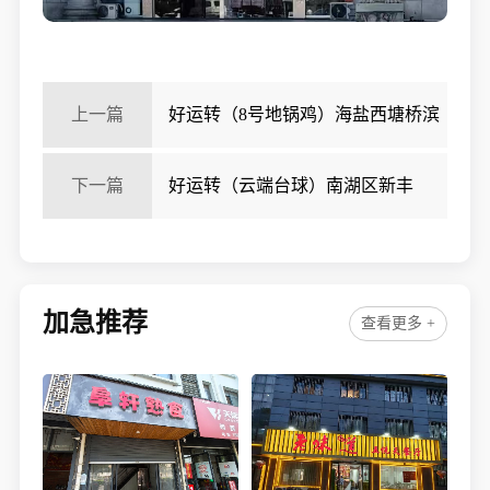
上一篇
好运转（8号地锅鸡）海盐西塘桥滨
海美食城餐饮店转让
下一篇
好运转（云端台球）南湖区新丰
镇、百德润购物广场台球厅转让
加急推荐
查看更多 +