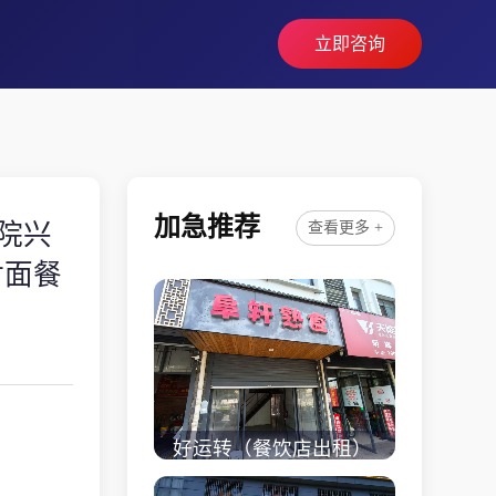
立即咨询
加急推荐
院兴
查看更多 +
对面餐
好运转（餐饮店出租）
桐乡市濮院小区门口学