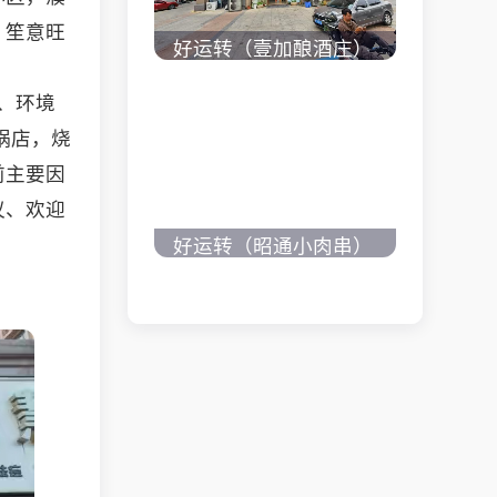
，笙意旺
好运转（壹加酿酒庄）
秀洲区商业街正拐角
、环境
260㎡酒庄、空店铺转
锅店，烧
让
立即查看 +
前主要因
议、欢迎
好运转（昭通小肉串）
商业街60平烧烤店转
好运转（一品麻辣烫）
让、可外摆、 房租2.2
濮院齐宏路联越路十字
万/年
路口小吃店转让
立即查看 +
立即查看 +