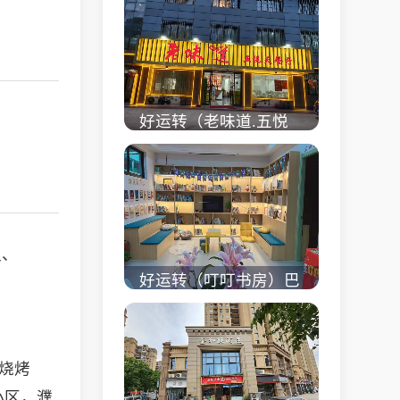
校对面旺铺出租
立即查看 +
好运转（老味道.五悦
天餐厅）做了近4年的
餐饮店转让、主要房租
低
立即查看 +
让、
好运转（叮叮书房）巴
黎都市附近实验小学旁
200㎡培训班带生源转
让
，烧烤
立即查看 +
小区，濮