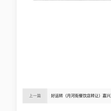
上一篇
好运转（月河街餐饮店转让）嘉兴
街、上下两层265㎡精装餐饮店转让