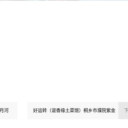
月河
好运转（谊香缘土菜馆）桐乡市濮院紫金
路5栋三单元118号，紫云小区餐饮一条街，70㎡