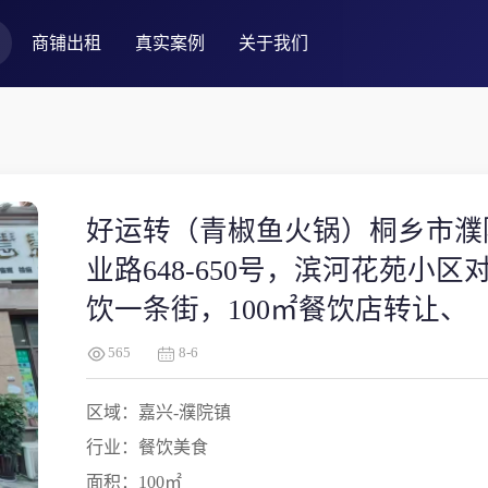
商铺出租
真实案例
关于我们
好运转（青椒鱼火锅）桐乡市濮
业路648-650号，滨河花苑小区
饮一条街，100㎡餐饮店转让、
565
8-6
区域：嘉兴-濮院镇
行业：餐饮美食
面积：100㎡