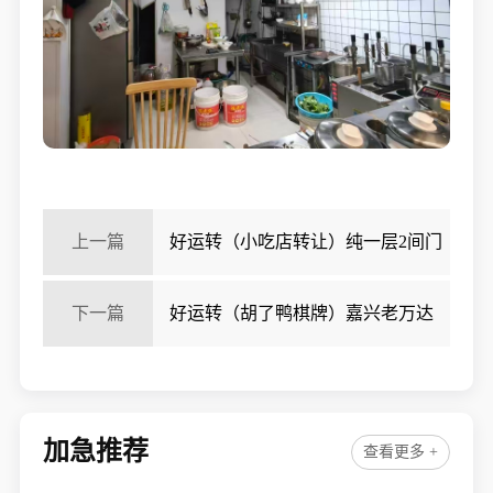
上一篇
好运转（小吃店转让）纯一层2间门
面60㎡小吃店1万转让
下一篇
好运转（胡了鸭棋牌）嘉兴老万达
棋牌2万转让
加急推荐
查看更多 +