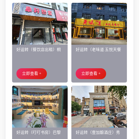
好运转（餐饮店出租）桐
好运转（老味道.五悦天餐
乡市濮院小区门口学校对
厅）做了近4年的餐饮店转
面旺铺出租
让、主要房租低
立即查看 +
立即查看 +
好运转（叮叮书房）巴黎
好运转（壹加酿酒庄）秀