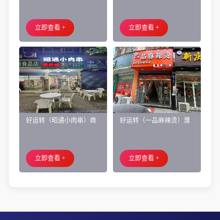
都市附近实验小学旁200㎡
洲区商业街正拐角260㎡酒
培训班带生源转让
庄、空店铺转让
立即查看 +
立即查看 +
好运转（昭通小肉串）商
好运转（一品麻辣烫）濮
业街60平烧烤店转让、可
院齐宏路联越路十字路口
外摆、 房租2.2万/年
小吃店转让
立即查看 +
立即查看 +