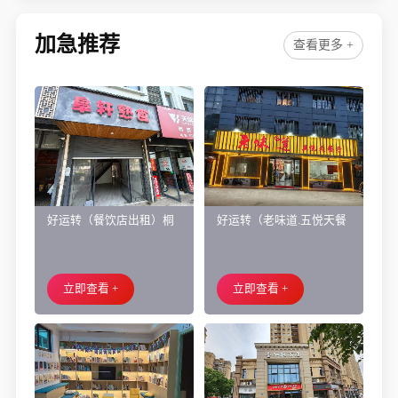
加急推荐
查看更多 +
好运转（餐饮店出租）桐
好运转（老味道.五悦天餐
乡市濮院小区门口学校对
厅）做了近4年的餐饮店转
面旺铺出租
让、主要房租低
立即查看 +
立即查看 +