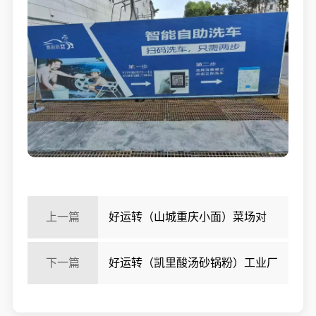
上一篇
好运转（山城重庆小面）菜场对
面、美食街面馆转让
下一篇
好运转（凯里酸汤砂锅粉）工业厂
区附近小吃店转让、可做宵夜