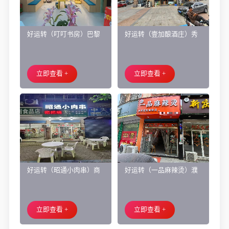
好运转（叮叮书房）巴黎
好运转（壹加酿酒庄）秀
都市附近实验小学旁200㎡
洲区商业街正拐角260㎡酒
培训班带生源转让
庄、空店铺转让
立即查看 +
立即查看 +
好运转（昭通小肉串）商
好运转（一品麻辣烫）濮
业街60平烧烤店转让、可
院齐宏路联越路十字路口
外摆、 房租2.2万/年
小吃店转让
立即查看 +
立即查看 +