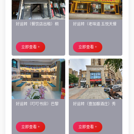
好运转（餐饮店出租）桐
好运转（老味道.五悦天餐
乡市濮院小区门口学校对
厅）做了近4年的餐饮店转
面旺铺出租
让、主要房租低
立即查看 +
立即查看 +
好运转（叮叮书房）巴黎
好运转（壹加酿酒庄）秀
都市附近实验小学旁200㎡
洲区商业街正拐角260㎡酒
培训班带生源转让
庄、空店铺转让
立即查看 +
立即查看 +