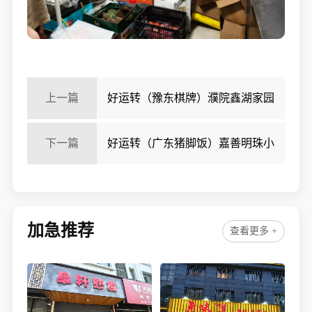
上一篇
好运转（豫东棋牌）濮院鑫湖家园
棋牌室转让
下一篇
好运转（广东猪脚饭）嘉善明珠小
区品牌店主街50㎡小吃店转让
加急推荐
查看更多 +