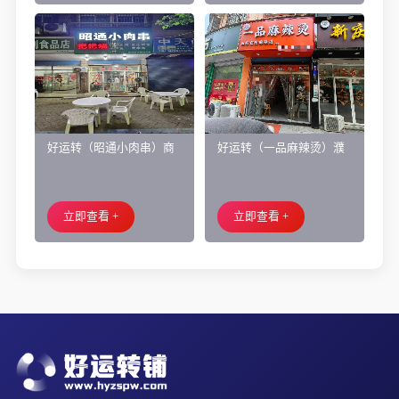
好运转（昭通小肉串）商
好运转（一品麻辣烫）濮
业街60平烧烤店转让、可
院齐宏路联越路十字路口
外摆、 房租2.2万/年
小吃店转让
立即查看 +
立即查看 +