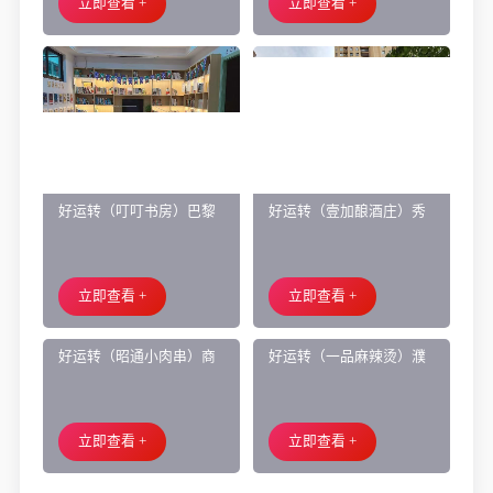
立即查看 +
立即查看 +
好运转（叮叮书房）巴黎
好运转（壹加酿酒庄）秀
都市附近实验小学旁200㎡
洲区商业街正拐角260㎡酒
培训班带生源转让
庄、空店铺转让
立即查看 +
立即查看 +
好运转（昭通小肉串）商
好运转（一品麻辣烫）濮
业街60平烧烤店转让、可
院齐宏路联越路十字路口
外摆、 房租2.2万/年
小吃店转让
立即查看 +
立即查看 +