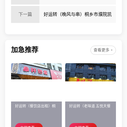
街服装店空转
下一篇
好运转（晚风与串）桐乡市濮院凯
旋路集贸中心烧烤店转让
加急推荐
查看更多 +
好运转（餐饮店出租）桐
好运转（老味道.五悦天餐
乡市濮院小区门口学校对
厅）做了近4年的餐饮店转
面旺铺出租
让、主要房租低