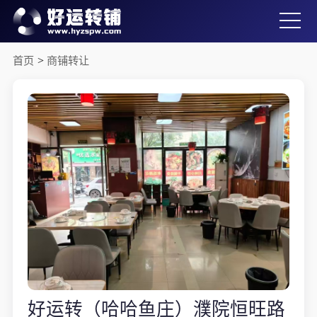
首页
>
商铺转让
好运转（哈哈鱼庄）濮院恒旺路