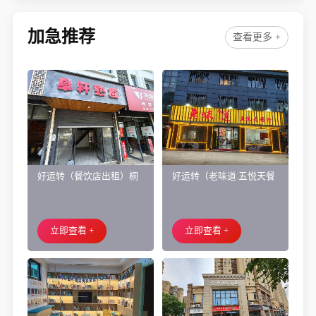
加急推荐
查看更多 +
好运转（餐饮店出租）桐
好运转（老味道.五悦天餐
乡市濮院小区门口学校对
厅）做了近4年的餐饮店转
面旺铺出租
让、主要房租低
立即查看 +
立即查看 +