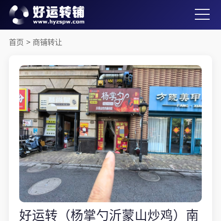
首页
>
商铺转让
好运转（杨掌勺沂蒙山炒鸡）南