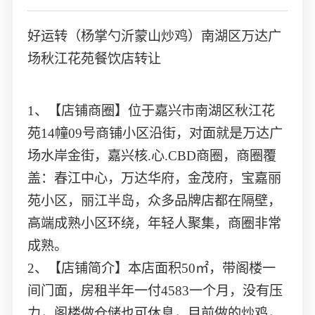
好运转（杨掌勺沂蒙山炒鸡）南湖区万达广
场秋江花苑餐饮店转让
1、【店铺商圈】位于嘉兴市南湖区秋江花
苑14幢09号商铺小区沿街，对面就是万达广
场水岸金街，嘉兴核.心.CBD商圈，商圈覆
盖：春江中心，万达华府，金茂府，宝嘉丽
苑小区，丽江半岛，众多品牌店都在隔壁，
高端成熟小区环绕，年轻人聚集，商圈非常
成熟。
2、【店铺简介】本店面积50㎡，带阁楼一
间门面，房租半年一付4583一个月，没有压
力，阁楼做仓储也可休息，目前做的炒鸡，