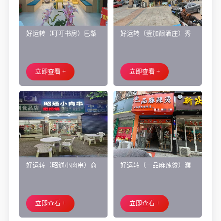
好运转（叮叮书房）巴黎
好运转（壹加酿酒庄）秀
都市附近实验小学旁200㎡
洲区商业街正拐角260㎡酒
培训班带生源转让
庄、空店铺转让
立即查看 +
立即查看 +
好运转（昭通小肉串）商
好运转（一品麻辣烫）濮
业街60平烧烤店转让、可
院齐宏路联越路十字路口
外摆、 房租2.2万/年
小吃店转让
立即查看 +
立即查看 +