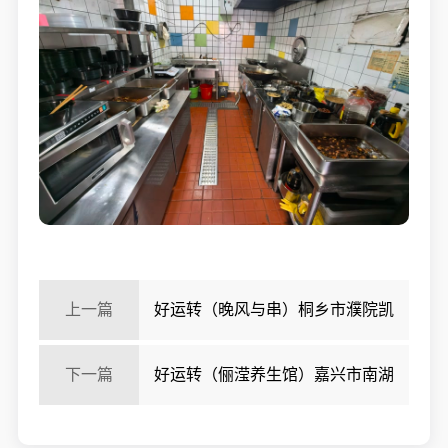
上一篇
好运转（晚风与串）桐乡市濮院凯
旋路集贸中心烧烤店转让
下一篇
好运转（俪滢养生馆）嘉兴市南湖
区洪越路16号，风清云都小区，120㎡养生馆转让、