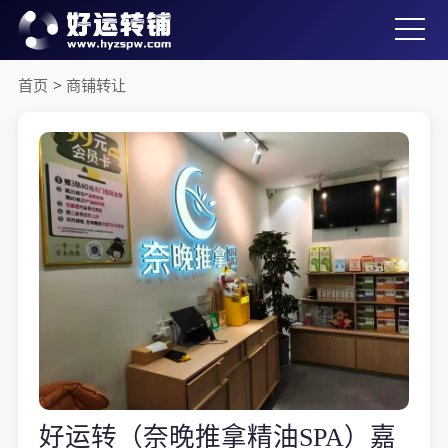
首页
>
商铺转让
好运转（奈晚推拿精油SPA）嘉