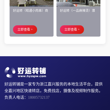
好运转（昭通小肉串）商
好运转（一品麻辣烫）濮
业街60平烧烤店转让、可
院齐宏路联越路十字路口
外摆、 房租2.2万/年
小吃店转让
立即查看 +
立即查看 +
好运转铺是一家专为浙江嘉兴服务的本地生活平台，提供
全嘉兴地区快速转店，免费找店，摄像及视频制作服务。
负责人电话：
18005732137