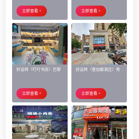
面旺铺出租
让、主要房租低
立即查看 +
立即查看 +
好运转（叮叮书房）巴黎
好运转（壹加酿酒庄）秀
都市附近实验小学旁200㎡
洲区商业街正拐角260㎡酒
培训班带生源转让
庄、空店铺转让
立即查看 +
立即查看 +