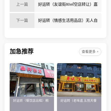
上一篇
好运转（友谊街80㎡空店转让）嘉
兴知名‘友谊街’纯一层80平.空店转让
下一篇
好运转（情感生活用品店）无人自
助情感生活店转让、房租666/月
加急推荐
查看更多 +
好运转（餐饮店出租）桐
好运转（老味道.五悦天餐
乡市濮院小区门口学校对
厅）做了近4年的餐饮店转