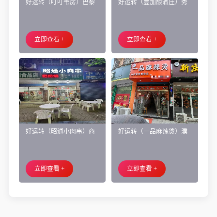
好运转（叮叮书房）巴黎
好运转（壹加酿酒庄）秀
都市附近实验小学旁200㎡
洲区商业街正拐角260㎡酒
培训班带生源转让
庄、空店铺转让
立即查看 +
立即查看 +
好运转（昭通小肉串）商
好运转（一品麻辣烫）濮
业街60平烧烤店转让、可
院齐宏路联越路十字路口
外摆、 房租2.2万/年
小吃店转让
立即查看 +
立即查看 +