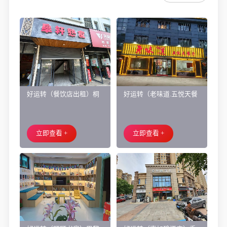
好运转（餐饮店出租）桐
好运转（老味道.五悦天餐
乡市濮院小区门口学校对
厅）做了近4年的餐饮店转
面旺铺出租
让、主要房租低
立即查看 +
立即查看 +