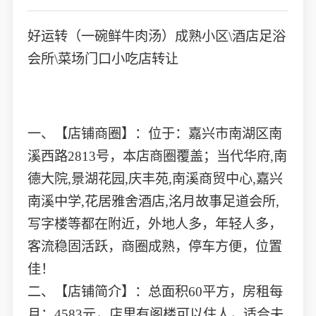
好运转（一碗鲜牛肉汤）成熟小区\酒店足浴
会所\菜场门口小吃店转让
一、【店铺商圈】：位于：嘉兴市南湖区南
溪西路2813号，本店商圈覆盖；当代华府,南
德大院,景湖花园,庆丰苑,南溪商贸中心,嘉兴
南溪中学,花居雅舍酒店,洺月故事足道会所,
写字楼等都在附近，外地人多，年轻人多，
客流稳固活跃，商圈成熟，停车方便，位置
佳！
二、【店铺简介】：总面积60平方，房租每
月；4583元，店里有阁楼可以住人，适合夫