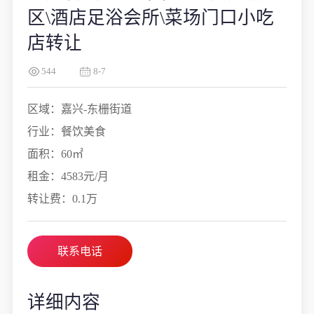
区\酒店足浴会所\菜场门口小吃
店转让
544
8-7
区域：嘉兴-东栅街道
行业：餐饮美食
面积：60㎡
租金：4583元/月
转让费：0.1万
联系电话
详细内容