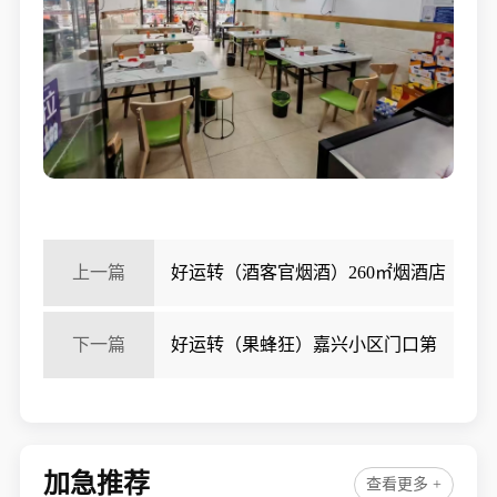
上一篇
好运转（酒客官烟酒）260㎡烟酒店
转让、带餐饮包厢、可空店转让
下一篇
好运转（果蜂狂）嘉兴小区门口第
一家水果店转让
加急推荐
查看更多 +