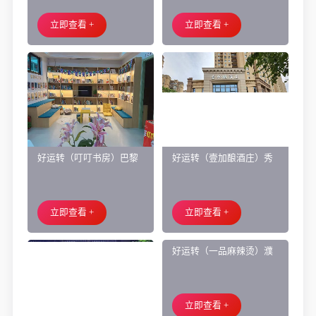
面旺铺出租
让、主要房租低
立即查看 +
立即查看 +
好运转（叮叮书房）巴黎
好运转（壹加酿酒庄）秀
都市附近实验小学旁200㎡
洲区商业街正拐角260㎡酒
培训班带生源转让
庄、空店铺转让
立即查看 +
立即查看 +
好运转（一品麻辣烫）濮
院齐宏路联越路十字路口
小吃店转让
立即查看 +