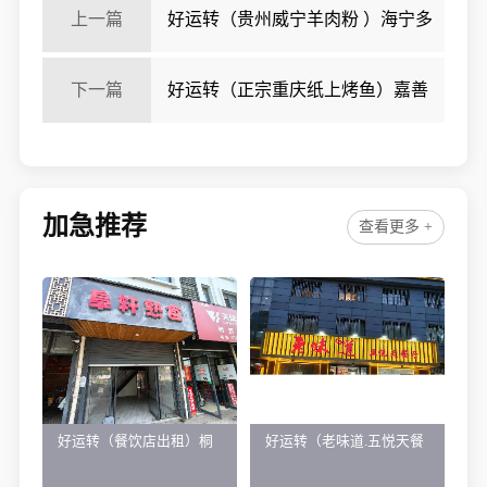
上一篇
好运转（贵州威宁羊肉粉 ）海宁多
个工业区旁小吃店转让
下一篇
好运转（正宗重庆纸上烤鱼）嘉善
惠民临街餐饮店转让
加急推荐
查看更多 +
好运转（餐饮店出租）桐
好运转（老味道.五悦天餐
乡市濮院小区门口学校对
厅）做了近4年的餐饮店转