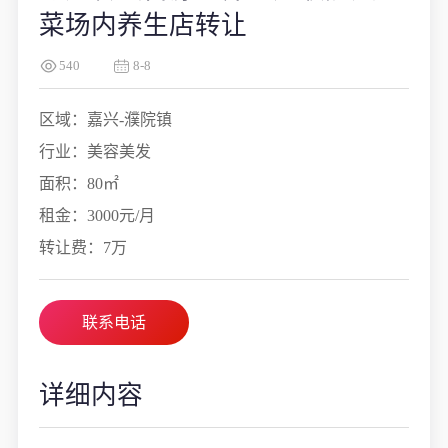
菜场内养生店转让
540
8-8
区域：嘉兴-濮院镇
行业：美容美发
面积：80㎡
租金：3000元/月
转让费：7万
联系电话
详细内容