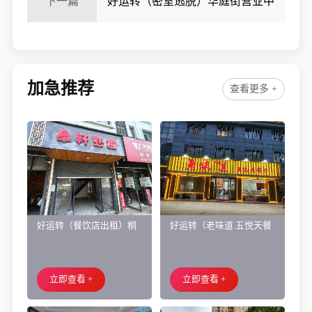
下一篇
好运转（密室逃脱）华庭街营业中
旺铺转让
加急推荐
查看更多 +
好运转（餐饮店出租）桐
好运转（老味道.五悦天餐
乡市濮院小区门口学校对
厅）做了近4年的餐饮店转
面旺铺出租
让、主要房租低
立即查看 +
立即查看 +