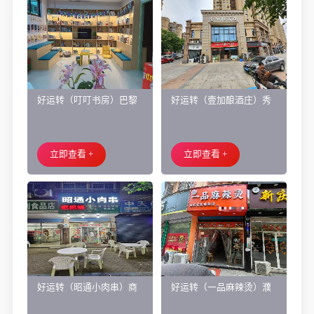
好运转（叮叮书房）巴黎
好运转（壹加酿酒庄）秀
都市附近实验小学旁200㎡
洲区商业街正拐角260㎡酒
培训班带生源转让
庄、空店铺转让
立即查看 +
立即查看 +
好运转（昭通小肉串）商
好运转（一品麻辣烫）濮
业街60平烧烤店转让、可
院齐宏路联越路十字路口