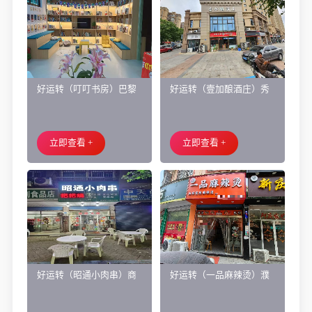
好运转（叮叮书房）巴黎
好运转（壹加酿酒庄）秀
都市附近实验小学旁200㎡
洲区商业街正拐角260㎡酒
培训班带生源转让
庄、空店铺转让
立即查看 +
立即查看 +
好运转（昭通小肉串）商
好运转（一品麻辣烫）濮
业街60平烧烤店转让、可
院齐宏路联越路十字路口