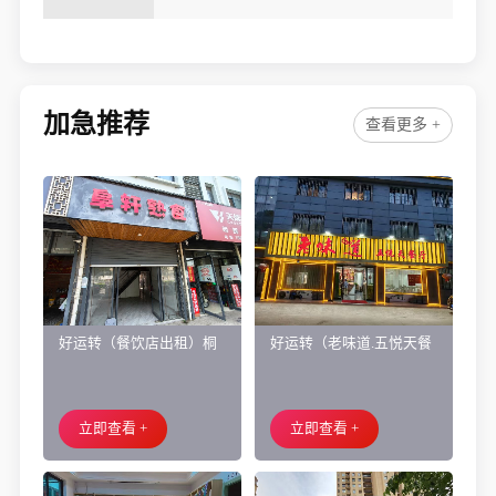
圈餐饮店转让或者包租
加急推荐
查看更多 +
好运转（餐饮店出租）桐
好运转（老味道.五悦天餐
乡市濮院小区门口学校对
厅）做了近4年的餐饮店转
面旺铺出租
让、主要房租低
立即查看 +
立即查看 +