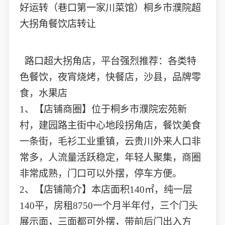
好运转（巷口第一家川菜馆）桐乡市濮院超
大拐角餐饮店转让
路口超大拐角店，平台强烈推荐：各类特
色餐饮，夜宵烧烤，快餐店，沙县，品牌零
食，水果店
1、【店铺商圈】位于桐乡市濮院宏苑新
村，建园路主街中心地段拐角店，餐饮美食
一条街，毛衫工业重镇，云贵川外来人口非
常多，人流量活跃稳定，年轻人聚集，商圈
非常成熟，门口可以外摆，停车方便。
2、【店铺简介】本店面积140㎡，纯一层
140平，房租8750一个月半年付，三个门头
展示面，三面都可外摆，带前后门出入方