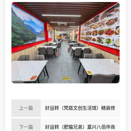
上一篇
好运转（梵庭文创生活馆）精装修
210㎡两间门面上下两层旺铺转让、
下一篇
好运转（肥猫兄弟）嘉兴八佰伴商