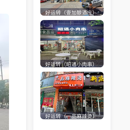
好运转（壹加酿酒庄）
秀洲区商业街正拐角
260㎡酒庄、空店铺转
让
立即查看 +
好运转（昭通小肉串）
商业街60平烧烤店转
让、可外摆、 房租2.2
万/年
立即查看 +
好运转（一品麻辣烫）
濮院齐宏路联越路十字