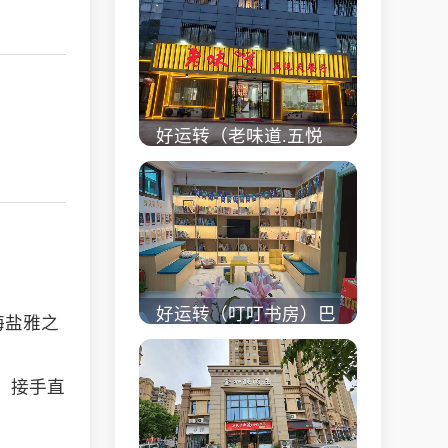
校对面旺铺出租
立即查看 +
好运转（老味道.五悦
天餐厅）做了近4年的
餐饮店转让、主要房租
低
立即查看 +
好运转（叮叮书房）巴
海盐雅之
黎都市附近实验小学旁
200㎡培训班带生源转
，接手直
让
立即查看 +