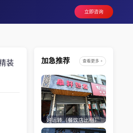
立即咨询
加急推荐
平精装
查看更多 +
好运转（餐饮店出租）
桐乡市濮院小区门口学