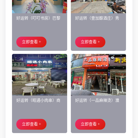
好运转（叮叮书房）巴黎
好运转（壹加酿酒庄）秀
都市附近实验小学旁200㎡
洲区商业街正拐角260㎡酒
培训班带生源转让
庄、空店铺转让
立即查看 +
立即查看 +
好运转（昭通小肉串）商
好运转（一品麻辣烫）濮
业街60平烧烤店转让、可
院齐宏路联越路十字路口
外摆、 房租2.2万/年
小吃店转让
立即查看 +
立即查看 +