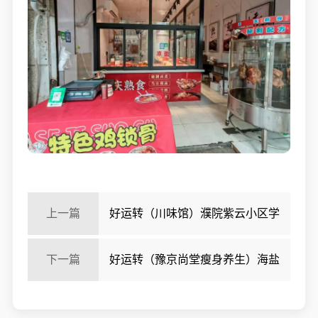
上一篇
好运转（川味馆）濮院紫云小区学
校对面餐饮店急转2.2万
下一篇
好运转（豫京尚堂瘦身养生）海盐
两个小区门口可做早餐轻餐饮