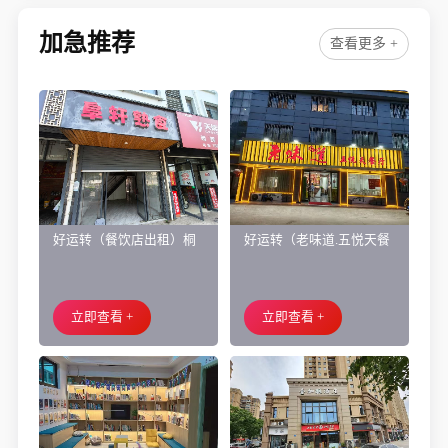
加急推荐
查看更多 +
好运转（餐饮店出租）桐
好运转（老味道.五悦天餐
乡市濮院小区门口学校对
厅）做了近4年的餐饮店转
面旺铺出租
让、主要房租低
立即查看 +
立即查看 +