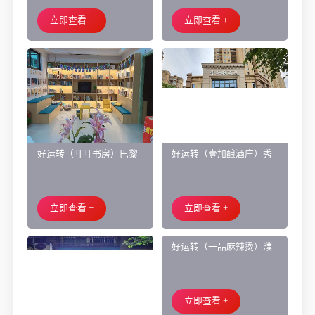
面旺铺出租
让、主要房租低
立即查看 +
立即查看 +
好运转（叮叮书房）巴黎
好运转（壹加酿酒庄）秀
都市附近实验小学旁200㎡
洲区商业街正拐角260㎡酒
培训班带生源转让
庄、空店铺转让
立即查看 +
立即查看 +