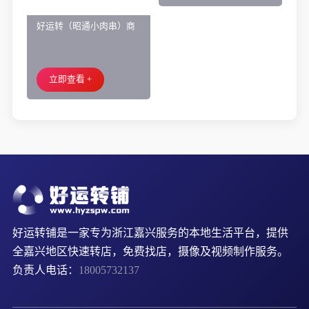
好运转（昭通小肉串）商
好运转（一品麻辣烫）濮
业街60平烧烤店转让、可
院齐宏路联越路十字路口
外摆、 房租2.2万/年
小吃店转让
立即查看 +
立即查看 +
好运转铺是一家专为浙江嘉兴服务的本地生活平台，提供
全嘉兴地区快速转店，免费找店，摄像及视频制作服务。
负责人电话：
18005732137