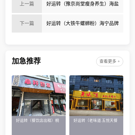
上一篇
好运转（豫京尚堂瘦身养生）海盐
两个小区门口可做早餐轻餐饮
下一篇
好运转（大铁牛螺蛳粉）海宁品牌
店非常多的一条街小吃店转让
加急推荐
查看更多 +
好运转（餐饮店出租）桐
好运转（老味道.五悦天餐
乡市濮院小区门口学校对
厅）做了近4年的餐饮店转