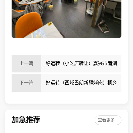
上一篇
好运转（小吃店转让）嘉兴市南湖
区万达广场春江中心餐饮店1万多转让
下一篇
好运转（西域巴朗新疆烤肉）桐乡
市濮院最繁华地段烧烤店转让
加急推荐
查看更多 +