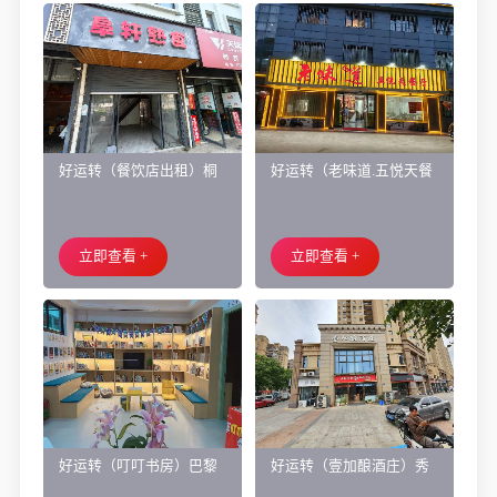
好运转（餐饮店出租）桐
好运转（老味道.五悦天餐
乡市濮院小区门口学校对
厅）做了近4年的餐饮店转
面旺铺出租
让、主要房租低
立即查看 +
立即查看 +
好运转（叮叮书房）巴黎
好运转（壹加酿酒庄）秀