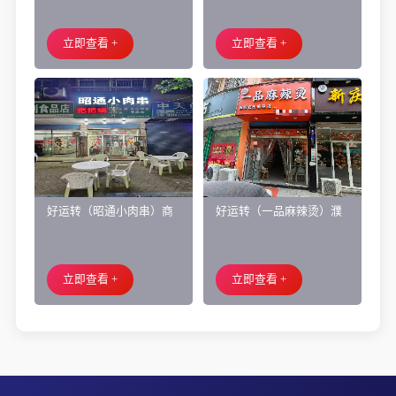
都市附近实验小学旁200㎡
洲区商业街正拐角260㎡酒
培训班带生源转让
庄、空店铺转让
立即查看 +
立即查看 +
好运转（昭通小肉串）商
好运转（一品麻辣烫）濮
业街60平烧烤店转让、可
院齐宏路联越路十字路口
外摆、 房租2.2万/年
小吃店转让
立即查看 +
立即查看 +