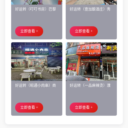
好运转（叮叮书房）巴黎
好运转（壹加酿酒庄）秀
都市附近实验小学旁200㎡
洲区商业街正拐角260㎡酒
培训班带生源转让
庄、空店铺转让
立即查看 +
立即查看 +
好运转（昭通小肉串）商
好运转（一品麻辣烫）濮
业街60平烧烤店转让、可
院齐宏路联越路十字路口
外摆、 房租2.2万/年
小吃店转让
立即查看 +
立即查看 +