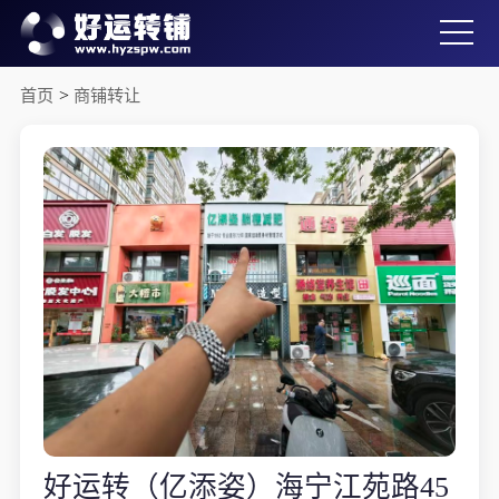
首页
>
商铺转让
好运转（亿添姿）海宁江苑路45