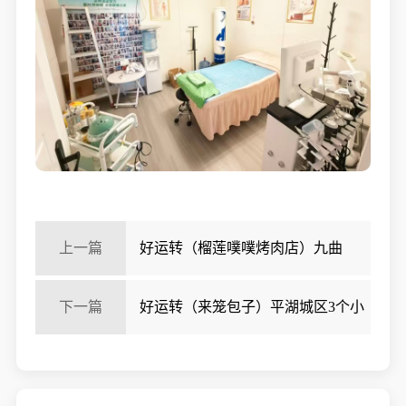
上一篇
好运转（榴莲噗噗烤肉店）九曲
路‘辰溪里’纯一层175㎡烤肉店转让
下一篇
好运转（来笼包子）平湖城区3个小
区门口包子店转让