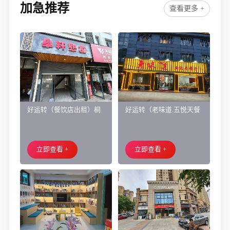
加急推荐
查看更多 +
好运转（餐饮店出租）桐
好运转（老味道.五悦天餐
乡市濮院小区门口学校对
厅）做了近4年的餐饮店转
面旺铺出租
让、主要房租低
立即查看 +
立即查看 +