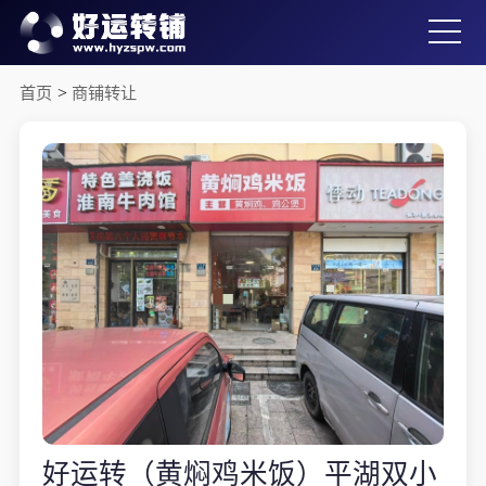
首页
>
商铺转让
好运转（黄焖鸡米饭）平湖双小