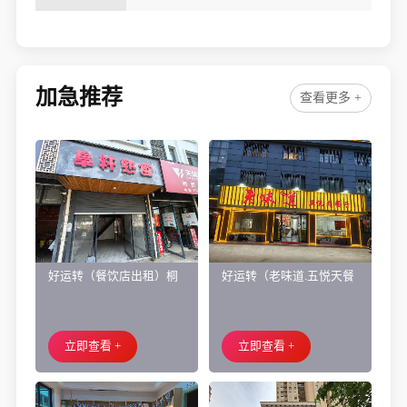
正大门口纯一层210㎡餐饮店转让
加急推荐
查看更多 +
好运转（餐饮店出租）桐
好运转（老味道.五悦天餐
乡市濮院小区门口学校对
厅）做了近4年的餐饮店转
面旺铺出租
让、主要房租低
立即查看 +
立即查看 +