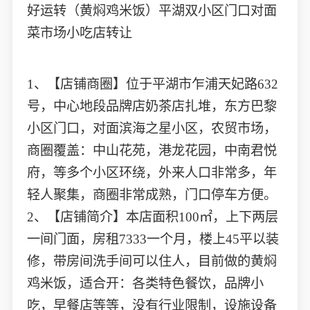
好运转（黄焖鸡米饭）平湖双小区门口对面
菜市场小吃店转让
1、【店铺商圈】位于平湖市乍浦天妃路632
号，中心地段品牌店奶茶店扎堆，东方巴黎
小区门口，对面滨海之星小区，农贸市场，
商圈覆盖：中山花苑，港龙花园，中南君悦
府，等多个小区环绕，外来人口非常多，年
轻人聚集，商圈非常成熟，门口停车方便。
2、【店铺简介】本店面积100㎡，上下两层
一间门面，房租7333一个月，楼上45平以装
修，带房间洗手间可以住人，目前做的黄焖
鸡米饭，适合开：各类特色餐饮，品牌小
吃，早餐店等等，没有行业限制，设施设备