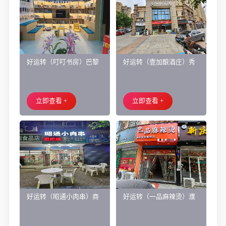
好运转（叮叮书房）巴黎
好运转（壹加酿酒庄）秀
都市附近实验小学旁200㎡
洲区商业街正拐角260㎡酒
培训班带生源转让
庄、空店铺转让
立即查看 +
立即查看 +
好运转（昭通小肉串）商
好运转（一品麻辣烫）濮
业街60平烧烤店转让、可
院齐宏路联越路十字路口