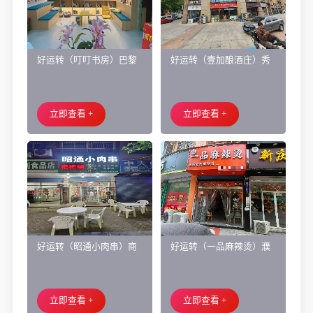
好运转（叮叮书房）巴黎
好运转（壹加酿酒庄）秀
都市附近实验小学旁200㎡
洲区商业街正拐角260㎡酒
培训班带生源转让
庄、空店铺转让
立即查看 +
立即查看 +
好运转（昭通小肉串）商
好运转（一品麻辣烫）濮
业街60平烧烤店转让、可
院齐宏路联越路十字路口
外摆、 房租2.2万/年
小吃店转让
立即查看 +
立即查看 +