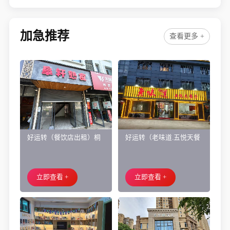
烤店转让、十三年老店
加急推荐
查看更多 +
好运转（餐饮店出租）桐
好运转（老味道.五悦天餐
乡市濮院小区门口学校对
厅）做了近4年的餐饮店转
面旺铺出租
让、主要房租低
立即查看 +
立即查看 +