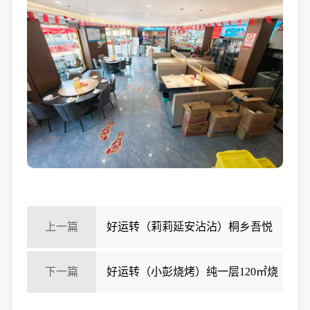
上一篇
好运转（莉莉延安沾沾）桐乡吾悦
广场300平超大拐角餐饮店转让
下一篇
好运转（小彭烧烤）纯一层120㎡烧