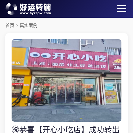
首页
>
真实案例
㊗️恭喜【开心小吃店】成功转出