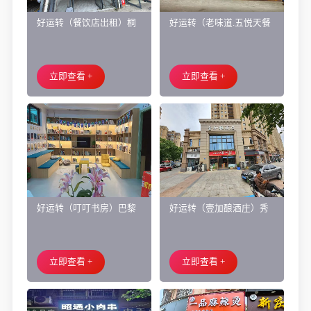
好运转（餐饮店出租）桐
好运转（老味道.五悦天餐
乡市濮院小区门口学校对
厅）做了近4年的餐饮店转
面旺铺出租
让、主要房租低
立即查看 +
立即查看 +
好运转（叮叮书房）巴黎
好运转（壹加酿酒庄）秀
都市附近实验小学旁200㎡
洲区商业街正拐角260㎡酒
培训班带生源转让
庄、空店铺转让
立即查看 +
立即查看 +