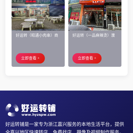
好运转（昭通小肉串）商
好运转（一品麻辣烫）濮
业街60平烧烤店转让、可
院齐宏路联越路十字路口
外摆、 房租2.2万/年
小吃店转让
立即查看 +
立即查看 +
好运转铺是一家专为浙江嘉兴服务的本地生活平台，提供
全嘉兴地区快速转店，免费找店，摄像及视频制作服务。