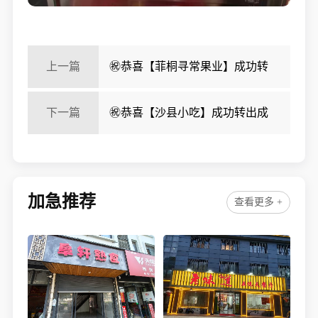
上一篇
㊗️恭喜【菲桐寻常果业】成功转
出，祝老板顺风顺水、四季发财！㊗️
下一篇
㊗️恭喜【沙县小吃】成功转出成
交，祝老板顺风顺水、四季发财！㊗️
加急推荐
查看更多 +