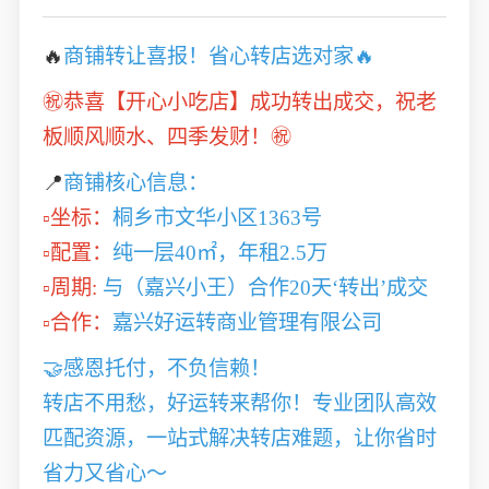
🔥
商铺转让喜报！省心转店选对家🔥
㊗️恭喜【开心小吃店】成功转出成交，祝老
板顺风顺水、四季发财！㊗️
📍
商铺核心信息：
▫️坐标：
桐乡市文华小区1363号
▫️配置：
纯一层40㎡，年租2.5万
▫️周期:
与（嘉兴小王）合作20天‘转出’成交
▫️合作：
嘉兴好运转商业管理有限公司
🤝感恩托付，不负信赖！
转店不用愁，好运转来帮你！专业团队高效
匹配资源，一站式解决转店难题，让你省时
省力又省心～