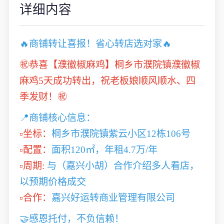
详细内容
🔥商铺转让喜报！省心转店选对家🔥
㊗️恭喜【濮徽椒麻鸡】桐乡市濮院镇濮徽椒
麻鸡5天成功转出，祝老板娘顺风顺水、四
季发财！㊗️
📍商铺核心信息：
▫️坐标：
桐乡市濮院镇紫云小区12栋106号
▫️配置：
面积120㎡，年租4.7万/年
▫️周期:
与（嘉兴小胡）合作介绍多人看店，
以预期价格成交
▫️合作：
嘉兴好运转商业管理有限公司
🤝感恩托付，不负信赖！