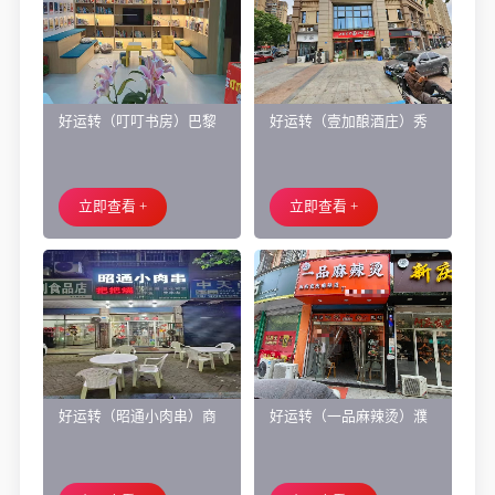
好运转（叮叮书房）巴黎
好运转（壹加酿酒庄）秀
都市附近实验小学旁200㎡
洲区商业街正拐角260㎡酒
培训班带生源转让
庄、空店铺转让
立即查看 +
立即查看 +
好运转（昭通小肉串）商
好运转（一品麻辣烫）濮
业街60平烧烤店转让、可
院齐宏路联越路十字路口
外摆、 房租2.2万/年
小吃店转让