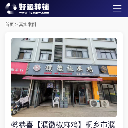
首页
>
真实案例
㊗️恭喜【濮徽椒麻鸡】桐乡市濮