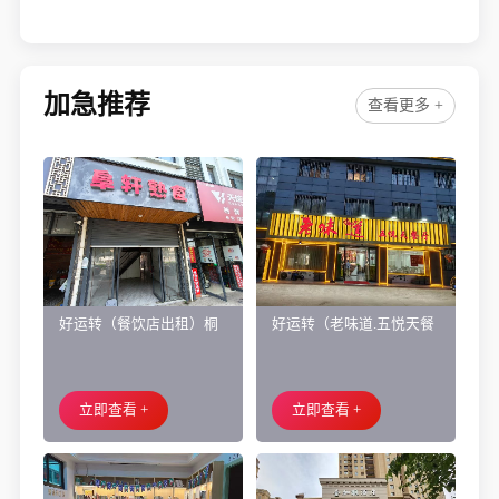
烧烤店成功转出，祝老板顺风顺水、四季发财！㊗️
加急推荐
查看更多 +
好运转（餐饮店出租）桐
好运转（老味道.五悦天餐
乡市濮院小区门口学校对
厅）做了近4年的餐饮店转
面旺铺出租
让、主要房租低
立即查看 +
立即查看 +