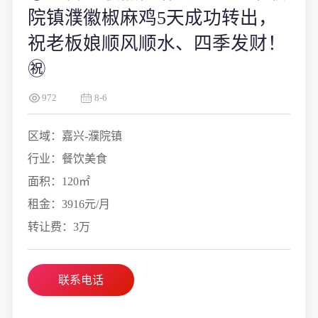
院镇濮徽椒麻鸡5天成功转出，
祝老板娘顺风顺水、四季发财！
㊗️
972
8-6
区域：嘉兴-濮院镇
行业：餐饮美食
面积：120㎡
租金：3916元/月
转让费：3万
联系电话