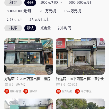
租金
不限
5000元/月以下
5000-8000元/月
8000-10000元/月
1-1.5万元/月
1.5-2万元/月
2-5万元/月
5万元/月以上
排序
默认
点击量
发布时间
好运转（170㎡店铺出租）濮院
好运转（20平商铺出租）海宁长
毛衫工业重镇、毛衫展厅出租
埭路20平商铺出租、房租1000/
8-6
742
8-6
695
月
服
服饰鞋包
濮
濮院镇
服
服饰鞋包
海
海宁市区
饰
院
饰
宁
鞋
镇
鞋
市
包
包
区