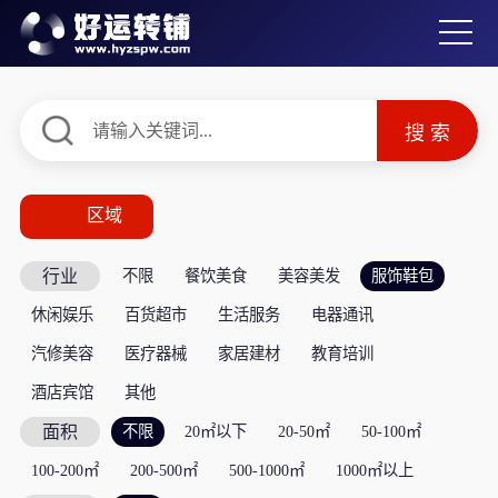
区域
行业
不限
餐饮美食
美容美发
服饰鞋包
休闲娱乐
百货超市
生活服务
电器通讯
汽修美容
医疗器械
家居建材
教育培训
酒店宾馆
其他
面积
不限
20㎡以下
20-50㎡
50-100㎡
100-200㎡
200-500㎡
500-1000㎡
1000㎡以上