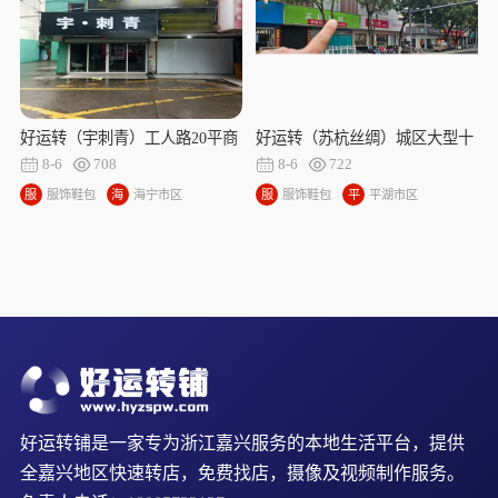
好运转（宇刺青）工人路20平商
好运转（苏杭丝绸）城区大型十
铺出租、房租666/月
字路口纯一层125㎡商铺出租
8-6
708
8-6
722
服
服饰鞋包
海
海宁市区
服
服饰鞋包
平
平湖市区
饰
宁
饰
湖
鞋
市
鞋
市
包
区
包
区
好运转铺是一家专为浙江嘉兴服务的本地生活平台，提供
全嘉兴地区快速转店，免费找店，摄像及视频制作服务。