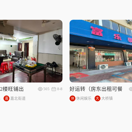
2楼旺铺出
好运转（房东出租可餐
505
8-8
市中心2楼旺
饮）嘉兴大桥镇130平
乐
嘉北街道
休闲娱乐
大桥镇
嘉
休
大
出租可餐饮
北
闲
桥
街
娱
镇
道
乐