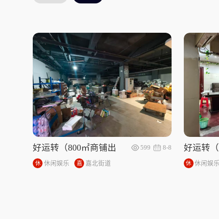
好运转（800㎡商铺出
好运转（
599
8-8
租）适合棋牌、足浴
租）嘉兴
休闲娱乐
嘉北街道
休闲娱
休
嘉
休
店、台球厅、电竞网
铺出租
闲
北
闲
咖、培训机构，等
娱
街
娱
乐
道
乐