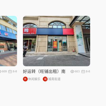
好运转（旺铺出租）南
609
8-8
603
8-8
湖区昌盛南路、学校美
休闲娱乐
城南街道
休
城
食街旺铺出租
闲
南
娱
街
乐
道