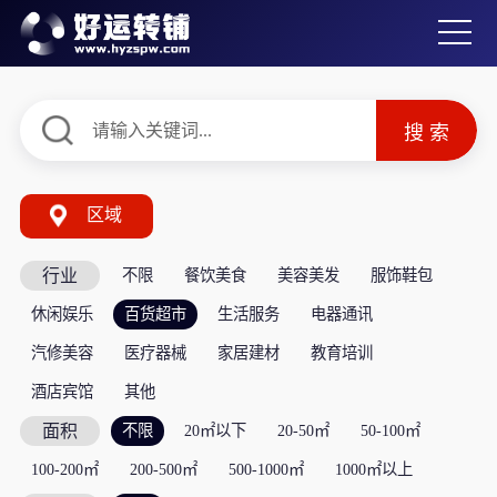
区域
行业
不限
餐饮美食
美容美发
服饰鞋包
休闲娱乐
百货超市
生活服务
电器通讯
汽修美容
医疗器械
家居建材
教育培训
酒店宾馆
其他
面积
不限
20㎡以下
20-50㎡
50-100㎡
100-200㎡
200-500㎡
500-1000㎡
1000㎡以上