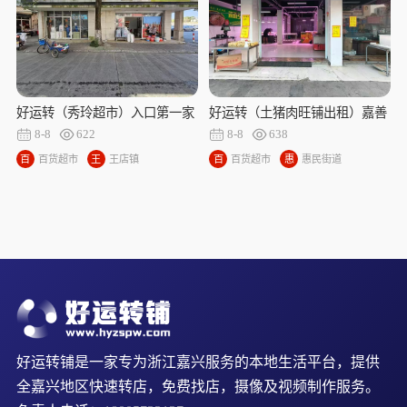
好运转（秀玲超市）入口第一家
好运转（土猪肉旺铺出租）嘉善
超市出租、已开了十八九年了
魏塘小学中学幼儿园对面旺铺出
8-8
622
8-8
638
租
百
百货超市
王
王店镇
百
百货超市
惠
惠民街道
货
店
货
民
超
镇
超
街
市
市
道
好运转铺是一家专为浙江嘉兴服务的本地生活平台，提供
全嘉兴地区快速转店，免费找店，摄像及视频制作服务。