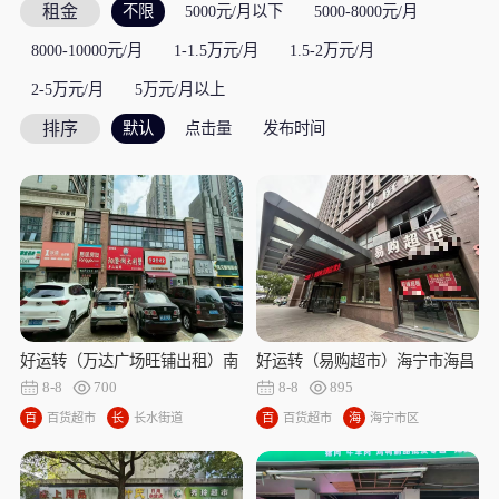
租金
不限
5000元/月以下
5000-8000元/月
8000-10000元/月
1-1.5万元/月
1.5-2万元/月
2-5万元/月
5万元/月以上
排序
默认
点击量
发布时间
好运转（万达广场旺铺出租）南
好运转（易购超市）海宁市海昌
湖区秋江花苑小区门口旺铺出租
南路艾扉酒店门口带口粮证超市
8-8
700
8-8
895
出租
百
百货超市
长
长水街道
百
百货超市
海
海宁市区
货
水
货
宁
超
街
超
市
市
道
市
区