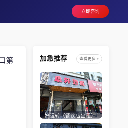
立即咨询
加急推荐
口第
查看更多 +
好运转（餐饮店出租）
桐乡市濮院小区门口学