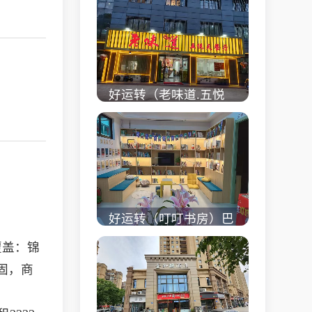
校对面旺铺出租
立即查看 +
好运转（老味道.五悦
天餐厅）做了近4年的
餐饮店转让、主要房租
低
立即查看 +
好运转（叮叮书房）巴
黎都市附近实验小学旁
覆盖：锦
200㎡培训班带生源转
固，商
让
立即查看 +