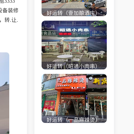
3333
设备装修
好运转（壹加酿酒庄）
转.让.
秀洲区商业街正拐角
260㎡酒庄、空店铺转
让
立即查看 +
好运转（昭通小肉串）
商业街60平烧烤店转
让、可外摆、 房租2.2
万/年
立即查看 +
好运转（一品麻辣烫）
濮院齐宏路联越路十字