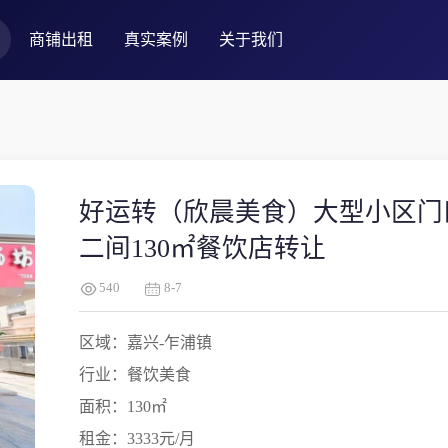
商铺出租
真实案例
关于我们
好运转（欣晨美食）大型小区门
二间130㎡餐饮店转让
540
8-7
区域：嘉兴-乍浦镇
行业：餐饮美食
面积：130㎡
租金：3333元/月