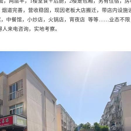
面，两层半，1楼堂食＋后厨，2楼是包厢，另有住宿，房租
齐，烟道完善，营收稳固，现因老板大店搬迁，带店内设施
，中餐馆，小炒店，火锅店，宵夜店 等等……业态不限，
得人来电咨询，实地考察。