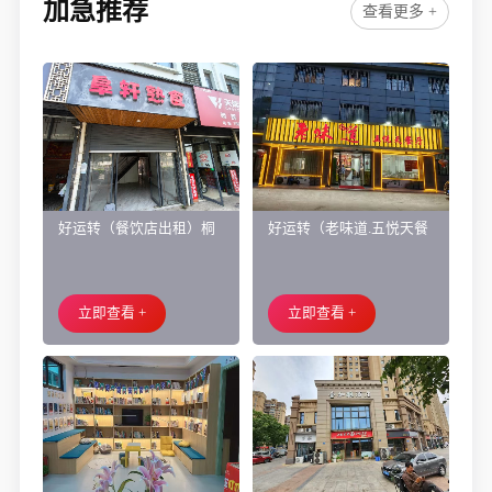
加急推荐
查看更多 +
好运转（餐饮店出租）桐
好运转（老味道.五悦天餐
乡市濮院小区门口学校对
厅）做了近4年的餐饮店转
面旺铺出租
让、主要房租低
立即查看 +
立即查看 +