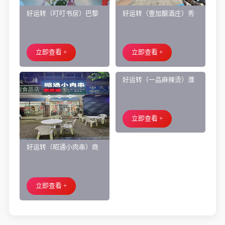
好运转（叮叮书房）巴黎
好运转（壹加酿酒庄）秀
都市附近实验小学旁200㎡
洲区商业街正拐角260㎡酒
培训班带生源转让
庄、空店铺转让
立即查看 +
立即查看 +
好运转（昭通小肉串）商
好运转（一品麻辣烫）濮
业街60平烧烤店转让、可
院齐宏路联越路十字路口
外摆、 房租2.2万/年
小吃店转让
立即查看 +
立即查看 +