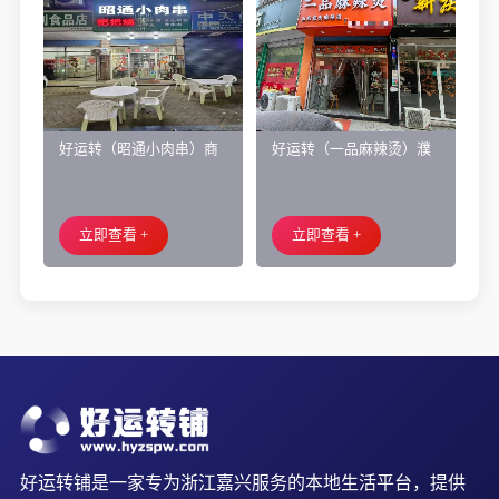
好运转（昭通小肉串）商
好运转（一品麻辣烫）濮
业街60平烧烤店转让、可
院齐宏路联越路十字路口
外摆、 房租2.2万/年
小吃店转让
立即查看 +
立即查看 +
好运转铺是一家专为浙江嘉兴服务的本地生活平台，提供