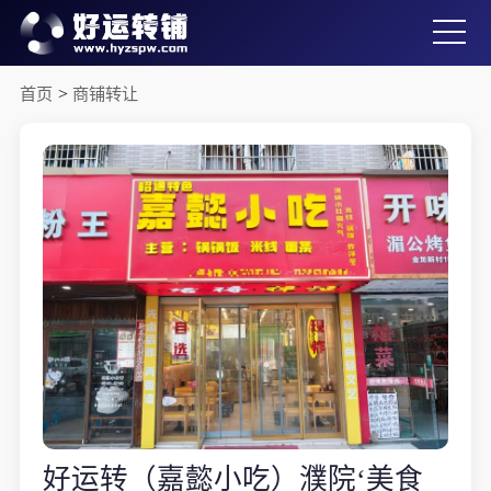
首页
>
商铺转让
好运转（嘉懿小吃）濮院‘美食