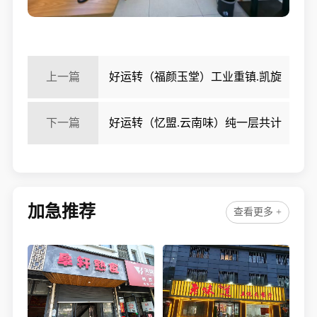
上一篇
好运转（福颜玉堂）工业重镇.凯旋
路主街上下两层120㎡养生馆转让
下一篇
好运转（忆盟.云南味）纯一层共计
160㎡大排档转让
加急推荐
查看更多 +