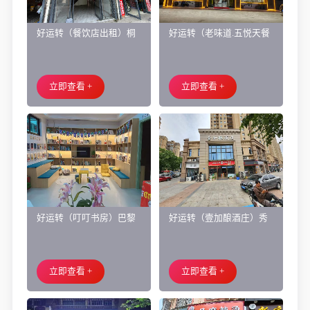
好运转（餐饮店出租）桐
好运转（老味道.五悦天餐
乡市濮院小区门口学校对
厅）做了近4年的餐饮店转
面旺铺出租
让、主要房租低
立即查看 +
立即查看 +
好运转（叮叮书房）巴黎
好运转（壹加酿酒庄）秀
都市附近实验小学旁200㎡
洲区商业街正拐角260㎡酒
培训班带生源转让
庄、空店铺转让
立即查看 +
立即查看 +