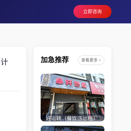
立即咨询
加急推荐
共计
查看更多 +
好运转（餐饮店出租）
桐乡市濮院小区门口学