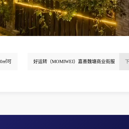
0㎡可
好运转（MOMIWEI）嘉善魏塘商业街服
装店空转