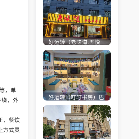
校对面旺铺出租
立即查看 +
好运转（老味道.五悦
天餐厅）做了近4年的
餐饮店转让、主要房租
低
立即查看 +
湖等，单
好运转（叮叮书房）巴
环绕，外
黎都市附近实验小学旁
200㎡培训班带生源转
正，餐饮
让
让方式灵
立即查看 +