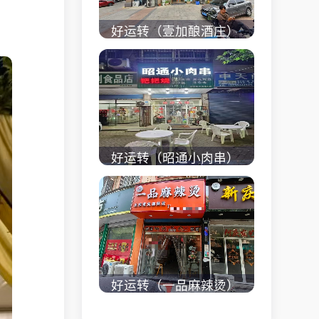
好运转（壹加酿酒庄）
秀洲区商业街正拐角
260㎡酒庄、空店铺转
让
立即查看 +
好运转（昭通小肉串）
商业街60平烧烤店转
让、可外摆、 房租2.2
万/年
立即查看 +
好运转（一品麻辣烫）
濮院齐宏路联越路十字