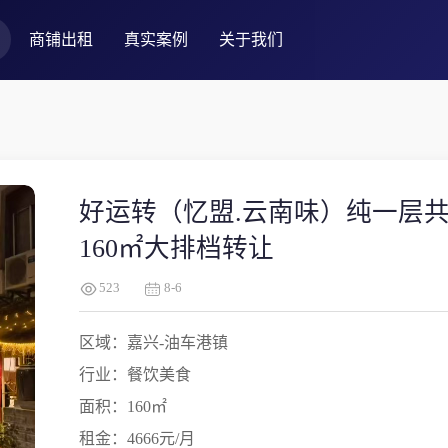
商铺出租
真实案例
关于我们
好运转（忆盟.云南味）纯一层
160㎡大排档转让
523
8-6
区域：嘉兴-油车港镇
行业：餐饮美食
面积：160㎡
租金：4666元/月