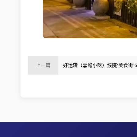
上一篇
好运转（嘉懿小吃）濮院‘美食街’6
外摆的小吃店转让