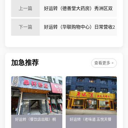
上一篇
好运转（德善堂大药房）秀洲区双
小区门口店2.5万急转
下一篇
好运转（华联购物中心）日常营收2
万左右、纯一层超市转让
加急推荐
查看更多 +
好运转（餐饮店出租）桐
好运转（老味道.五悦天餐
乡市濮院小区门口学校对
厅）做了近4年的餐饮店转