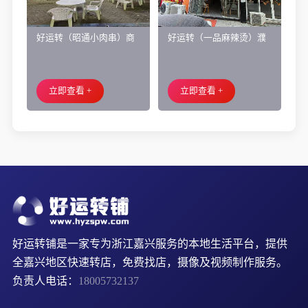
好运转（昭通小肉串）商
好运转（一品麻辣烫）濮
业街60平烧烤店转让、可
院齐宏路联越路十字路口
外摆、 房租2.2万/年
小吃店转让
立即查看 +
立即查看 +
好运转铺是一家专为浙江嘉兴服务的本地生活平台，提供
全嘉兴地区快速转店，免费找店，摄像及视频制作服务。
负责人电话：
18005732137