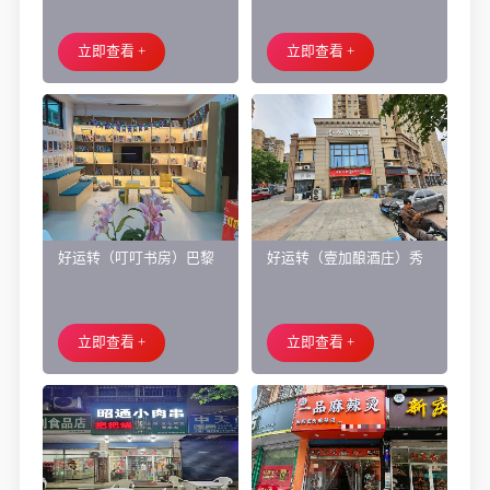
面旺铺出租
让、主要房租低
立即查看 +
立即查看 +
好运转（叮叮书房）巴黎
好运转（壹加酿酒庄）秀
都市附近实验小学旁200㎡
洲区商业街正拐角260㎡酒
培训班带生源转让
庄、空店铺转让
立即查看 +
立即查看 +