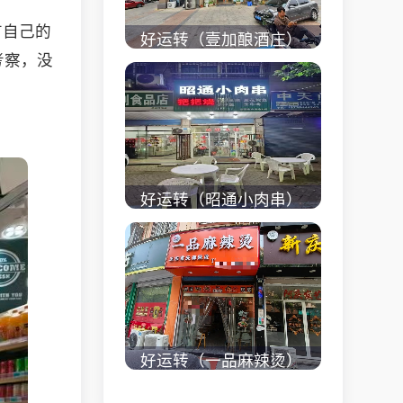
有自己的
好运转（壹加酿酒庄）
考察，没
秀洲区商业街正拐角
260㎡酒庄、空店铺转
让
立即查看 +
好运转（昭通小肉串）
商业街60平烧烤店转
让、可外摆、 房租2.2
万/年
立即查看 +
好运转（一品麻辣烫）
濮院齐宏路联越路十字