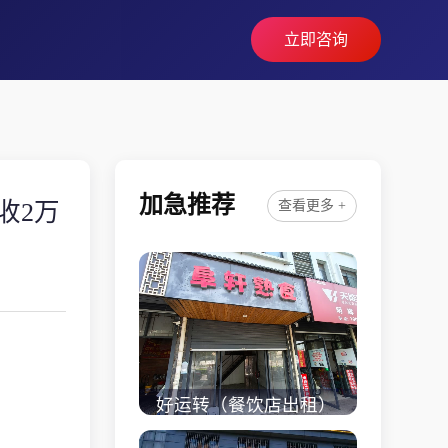
立即咨询
加急推荐
收2万
查看更多 +
好运转（餐饮店出租）
桐乡市濮院小区门口学