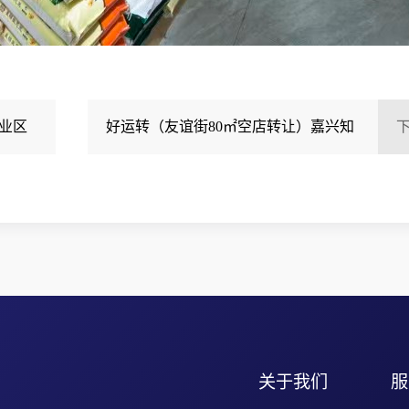
业区
好运转（友谊街80㎡空店转让）嘉兴知
名‘友谊街’纯一层80平.空店转让
关于我们
服