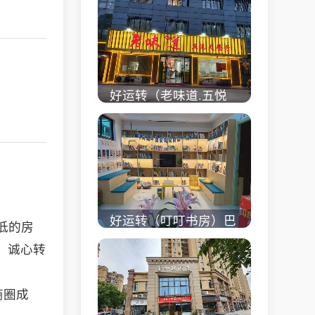
校对面旺铺出租
立即查看 +
好运转（老味道.五悦
天餐厅）做了近4年的
餐饮店转让、主要房租
低
立即查看 +
好运转（叮叮书房）巴
低的房
黎都市附近实验小学旁
，诚心转
200㎡培训班带生源转
让
商圈成
立即查看 +