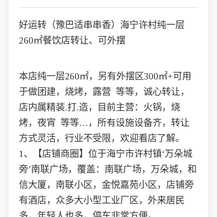
好运转（豫巴适串串香）海宁许村纯一层
260㎡餐饮店转让、可外摆
本店纯一层260㎡，另有外摆区300㎡+可用
于做团建，烧烤，露营 等等，诚心转让，
店内属精装.打.造，目前主营：火锅，烧
烤，夜宵 等等…，所有设施设备齐，转让
方式灵活，行业不受限，欢迎看店了解。
1、【店铺商圈】位于海宁市许村镇‘万朵城
旁’南联广场，覆盖：南联广场，万朵城，和
信大厦，南联小区，金悦嘉苑小区，店铺旁
有酒店，众多大小型工业厂区，外来居民
多，年轻人也多，停车非常方便。