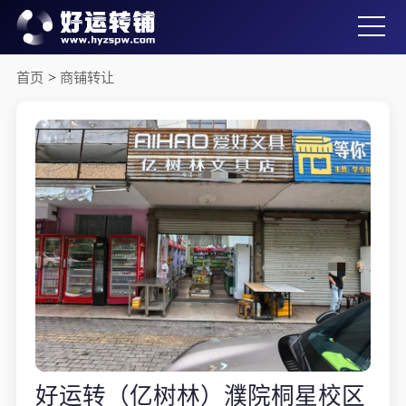
首页
>
商铺转让
好运转（亿树林）濮院桐星校区