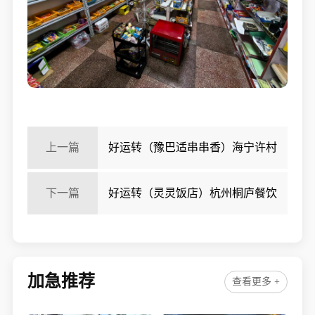
上一篇
好运转（豫巴适串串香）海宁许村
纯一层260㎡餐饮店转让、可外摆
下一篇
好运转（灵灵饭店）杭州桐庐餐饮
一条街转让
加急推荐
查看更多 +