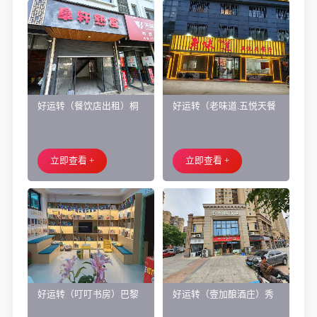
好运转（餐饮店出租）桐
好运转（老味道.五悦天餐
乡市濮院小区门口学校对
厅）做了近4年的餐饮店转
面旺铺出租
让、主要房租低
立即查看 +
立即查看 +
好运转（叮叮书房）巴黎
好运转（壹加酿酒庄）秀
都市附近实验小学旁200㎡
洲区商业街正拐角260㎡酒