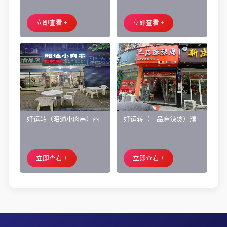
培训班带生源转让
庄、空店铺转让
立即查看 +
立即查看 +
好运转（昭通小肉串）商
好运转（一品麻辣烫）濮
业街60平烧烤店转让、可
院齐宏路联越路十字路口
外摆、 房租2.2万/年
小吃店转让
立即查看 +
立即查看 +