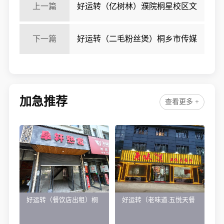
上一篇
好运转（亿树林）濮院桐星校区文
具便利店转让房租583一月
下一篇
好运转（二毛粉丝煲）桐乡市传媒
学院对面小吃店转让
加急推荐
查看更多 +
好运转（餐饮店出租）桐
好运转（老味道.五悦天餐
乡市濮院小区门口学校对
厅）做了近4年的餐饮店转