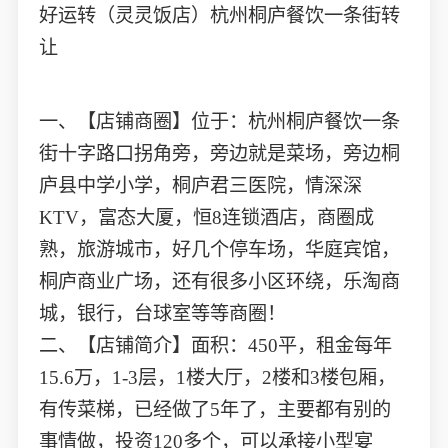
好运转（灵灵饭店）杭州桐庐餐饮一条街转
让
一、【店铺商圈】位于：杭州桐庐餐饮一条
街十字路口拐角旁，旁边就是菜场，旁边桐
庐县中学小学，桐庐君三医院，情深深
KTV，富态大厦，恒8连锁酒店，商圈成
熟，旅游城市，好几个停车场，华庭宾馆，
桐庐商业广场，还有很多小区环绕，乐淘商
城，银行，台球室等等商圈！
二、【店铺简介】面积：450平，租金每年
15.6万，1-3层，1楼大厅，2楼和3楼包厢，
有传菜梯，已经做了5年了，主要都有别的
事情做，投资120多个，可以承接小型宴