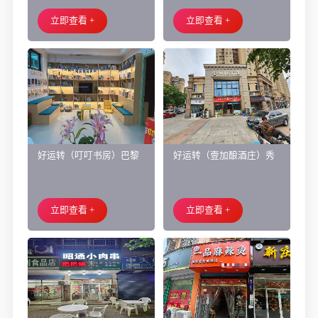
面旺铺出租
让、主要房租低
立即查看 +
立即查看 +
好运转（叮叮书房）巴黎
好运转（壹加酿酒庄）秀
都市附近实验小学旁200㎡
洲区商业街正拐角260㎡酒
培训班带生源转让
庄、空店铺转让
立即查看 +
立即查看 +