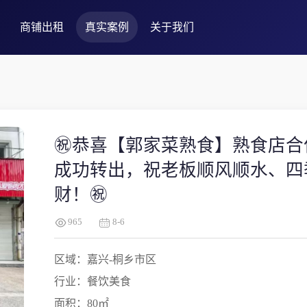
商铺出租
真实案例
关于我们
㊗️恭喜【郭家菜熟食】熟食店合
成功转出，祝老板顺风顺水、四
财！㊗️
965
8-6
区域：嘉兴-桐乡市区
行业：餐饮美食
面积：80㎡