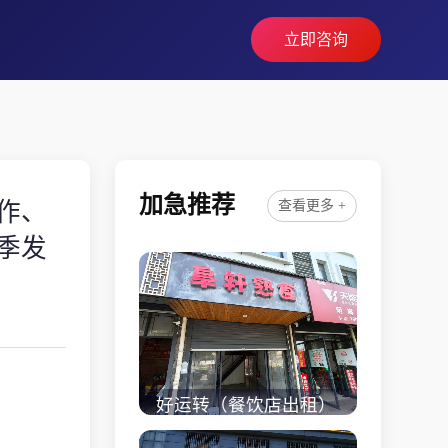
立即咨询
加急推荐
作、
查看更多 +
季发
好运转（餐饮店出租）
桐乡市濮院小区门口学