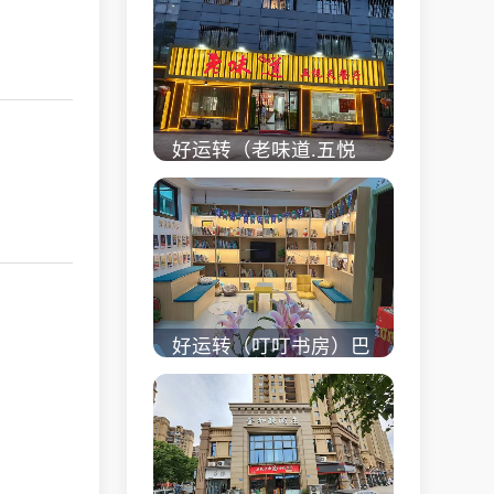
校对面旺铺出租
立即查看 +
好运转（老味道.五悦
天餐厅）做了近4年的
餐饮店转让、主要房租
低
立即查看 +
好运转（叮叮书房）巴
黎都市附近实验小学旁
200㎡培训班带生源转
让
立即查看 +