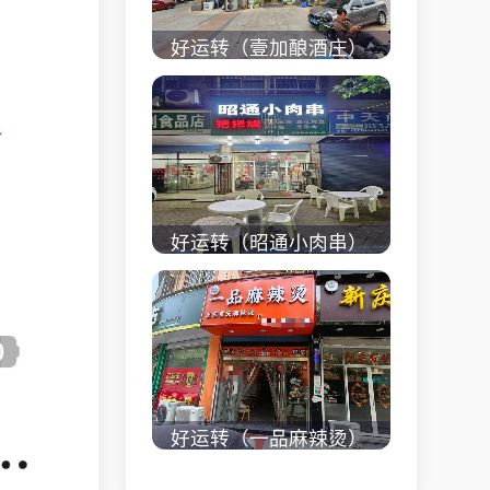
好运转（壹加酿酒庄）
秀洲区商业街正拐角
260㎡酒庄、空店铺转
～
让
立即查看 +
好运转（昭通小肉串）
商业街60平烧烤店转
让、可外摆、 房租2.2
万/年
立即查看 +
好运转（一品麻辣烫）
濮院齐宏路联越路十字