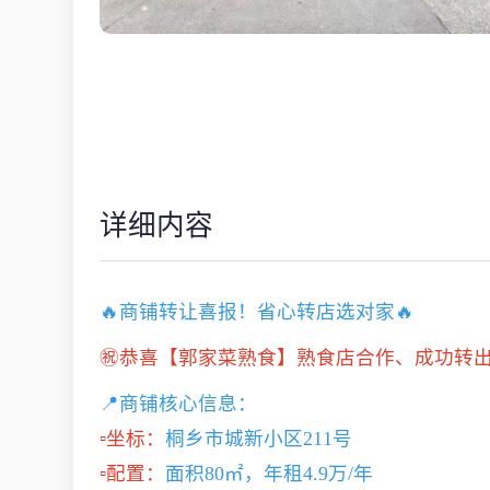
详细内容
🔥商铺转让喜报！省心转店选对家🔥
㊗️恭喜【郭家菜熟食】熟食店合作、成功转
📍商铺核心信息：
▫️坐标：
桐乡市城新小区211号
▫️配置：
面积80㎡，年租4.9万/年