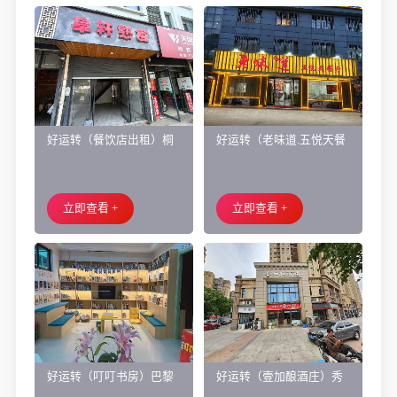
好运转（餐饮店出租）桐
好运转（老味道.五悦天餐
乡市濮院小区门口学校对
厅）做了近4年的餐饮店转
面旺铺出租
让、主要房租低
立即查看 +
立即查看 +
好运转（叮叮书房）巴黎
好运转（壹加酿酒庄）秀