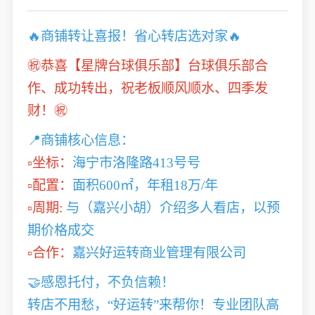
🔥商铺转让喜报！省心转店选对家🔥
㊗️恭喜【星牌台球俱乐部】台球俱乐部合
作、成功转出，祝老板顺风顺水、四季发
财！㊗️
📍商铺核心信息：
▫️坐标：
海宁市洛隆路413号号
▫️配置：
面积600㎡，年租18万/年
▫️周期:
与（嘉兴小胡）介绍多人看店，以预
期价格成交
▫️合作：
嘉兴好运转商业管理有限公司
🤝感恩托付，不负信赖！
转店不用愁，“好运转”来帮你！专业团队高