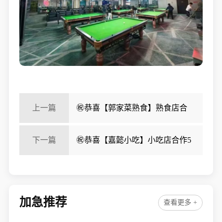
上一篇
㊗️恭喜【郭家菜熟食】熟食店合
作、成功转出，祝老板顺风顺水、四季发财！㊗️
下一篇
㊗️恭喜【嘉懿小吃】小吃店合作5
天、成功转出，祝老板顺风顺水、四季发财！㊗️
加急推荐
查看更多 +