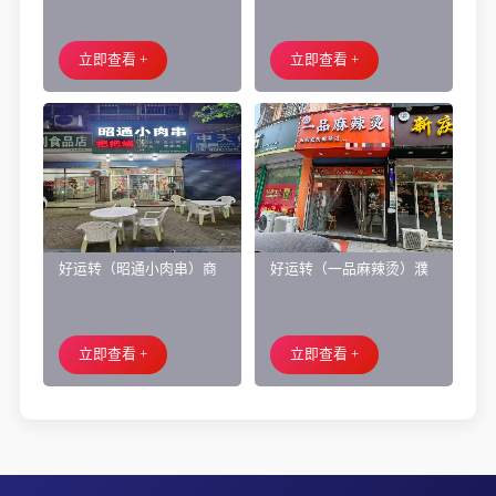
都市附近实验小学旁200㎡
洲区商业街正拐角260㎡酒
培训班带生源转让
庄、空店铺转让
立即查看 +
立即查看 +
好运转（昭通小肉串）商
好运转（一品麻辣烫）濮
业街60平烧烤店转让、可
院齐宏路联越路十字路口
外摆、 房租2.2万/年
小吃店转让
立即查看 +
立即查看 +