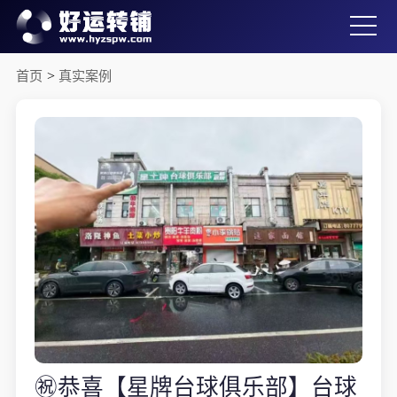
首页
>
真实案例
㊗️恭喜【星牌台球俱乐部】台球