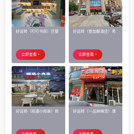
好运转（叮叮书房）巴黎
好运转（壹加酿酒庄）秀
都市附近实验小学旁200㎡
洲区商业街正拐角260㎡酒
培训班带生源转让
庄、空店铺转让
立即查看 +
立即查看 +
好运转（昭通小肉串）商
好运转（一品麻辣烫）濮
业街60平烧烤店转让、可
院齐宏路联越路十字路口
外摆、 房租2.2万/年
小吃店转让