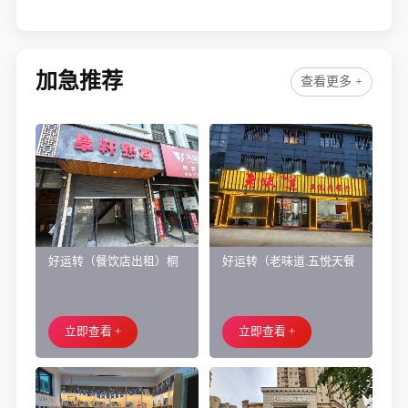
财！㊗️
天、成功转出4.8万，祝老板顺风顺水、四季发财！
㊗️
加急推荐
查看更多 +
好运转（餐饮店出租）桐
好运转（老味道.五悦天餐
乡市濮院小区门口学校对
厅）做了近4年的餐饮店转
面旺铺出租
让、主要房租低
立即查看 +
立即查看 +