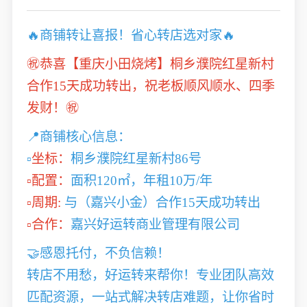
🔥商铺转让喜报！省心转店选对家🔥
㊗️恭喜【重庆小田烧烤】桐乡濮院红星新村
合作15天成功转出，祝老板顺风顺水、四季
发财！㊗️
📍商铺核心信息：
▫️
坐标：
桐乡濮院红星新村86号
▫️配置：
面积120㎡，年租10万/年
▫️周期:
与（嘉兴小金）合作15天成功转出
▫️合作：
嘉兴好运转商业管理有限公司
🤝感恩托付，不负信赖！
转店不用愁，好运转来帮你！专业团队高效
匹配资源，一站式解决转店难题，让你省时