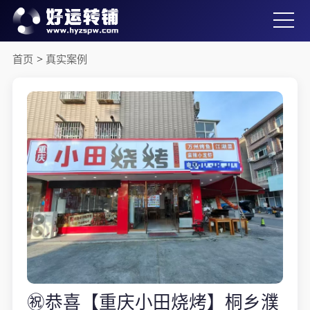
首页
>
真实案例
㊗️恭喜【重庆小田烧烤】桐乡濮