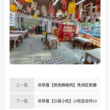
上一篇
㊗️恭喜【侠侠麻椒鸡】秀洲区新塍
胜利路熟食店成功转出，祝老板娘顺风顺水、四季发
下一篇
㊗️恭喜【沙县小吃】小吃店合作10