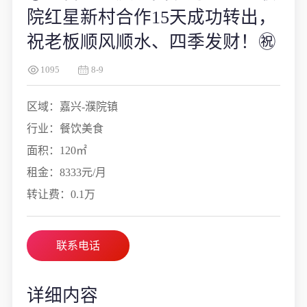
院红星新村合作15天成功转出，
祝老板顺风顺水、四季发财！㊗️
1095
8-9
区域：嘉兴-濮院镇
行业：餐饮美食
面积：120㎡
租金：8333元/月
转让费：0.1万
联系电话
详细内容